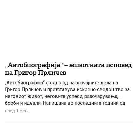
„Автобиографија“ – животната исповед
на Григор Прличев
„Автобиографија“ е едно од најзначајните дела на
Григор Прличев и претставува искрено сведоштво за
неговиот живот, неговите успеси, разочарувања,
борби и идеали. Напишана во последните години од
неговиот живот, оваа книга не е само приказна за
пред 1 мес.
еден човек, туку и драгоцен документ за времето во
кое живеел, за состојбите во Охрид и Македонија во
XIX […]