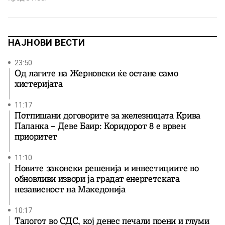
информација за објавување на ИСТОРИСКИ
ПРИРАЧНИК ПРОТИВ ГОЛЕМОГРЧКАТА
ПРОПАГАНДА НАМЕНЕТ ЗА МАКЕДОНЦИТЕ ВО
ЕГEЈСКИОТ ДЕЛ НА МАКЕДОНИЈА од авторот
НАЈНОВИ ВЕСТИ
Александар Донски. Книгата во електронски pdf
формат е објавена […]
23:50
Од лагите на Жерновски ќе остане само
хистеријата
11:17
Потпишани договорите за железницата Крива
Паланка – Деве Баир: Коридорот 8 е врвен
приоритет
11:10
Новите законски решенија и инвестициите во
обновливи извори ја градат енергетската
независност на Македонија
10:17
Талогот во СДС, кој денес печали поени и глуми