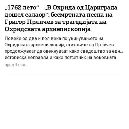
„1762 лето“ – „В Охрида од Цариграда
дошел салаор“: бесмртната песна на
Григор Прличев за трагедијата на
Охридската архиепископија
Повеќе од два и пол века по укинувањето на
Охридската архиепископија, стиховите на Прличев
продолжуваат да одекнуваат како сведоштво за една
историска неправда и како потсетник на вековната
борба за зачувување на духовниот и националниот
пред 3 нед.
идентитет. Токму затоа „1762 лето“ не е само песна за
минатото, туку и порака до идните поколенија дека
народот кој […]