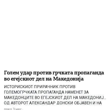
книжевна историја, невозможно е да се заобиколи […]
Голем удар против грчката пропаганда
во егејскиот дел на Македонија
ИСТОРИСКИOT ПРИРАЧНИК ПРОТИВ
ГОЛЕМОГРЧКАТА ПРОПАГАНДА НАМЕНЕТ ЗА
МАКЕДОНЦИТЕ ВО ЕГEЈСКИОТ ДЕЛ НА МАКЕДОНИЈА
ОД АВТОРОТ АЛЕКСАНДАР ДОНСКИ ОБЈАВЕН И НА
ГРЧКИ ЈАЗИК! Пред извесно време МН објави
пред 3 мес.