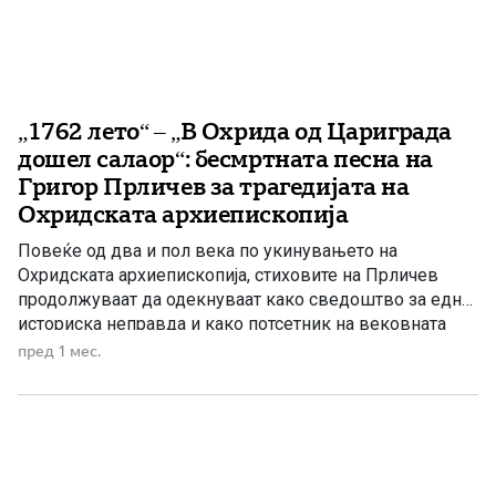
„1762 лето“ – „В Охрида од Цариграда
дошел салаор“: бесмртната песна на
Григор Прличев за трагедијата на
Охридската архиепископија
Повеќе од два и пол века по укинувањето на
Охридската архиепископија, стиховите на Прличев
продолжуваат да одекнуваат како сведоштво за една
историска неправда и како потсетник на вековната
борба за зачувување на духовниот и националниот
пред 1 мес.
идентитет. Токму затоа „1762 лето“ не е само песна за
минатото, туку и порака до идните поколенија дека
народот кој […]