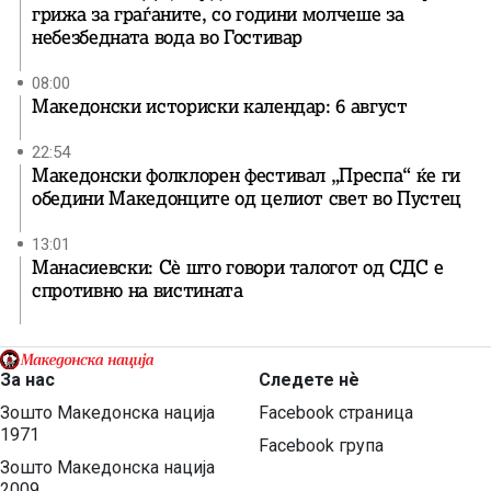
грижа за граѓаните, со години молчеше за
небезбедната вода во Гостивар
08:00
Македонски историски календар: 6 август
22:54
Македонски фолклорен фестивал „Преспа“ ќе ги
обедини Македонците од целиот свет во Пустец
13:01
Манасиевски: Сè што говори талогот од СДС е
спротивно на вистината
За нас
Следете нѐ
Зошто Македонска нација
Facebook страница
1971
Facebook група
Зошто Македонска нација
2009