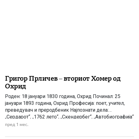
Григор Прличев – вториот Хомер од
Охрид
Роден: 18 јануари 1830 година, Охрид Починал: 25
јануари 1893 година, Охрид Професија: поет, учител,
преведувач и преродбеник Најпознати дела:
„Сердарот“, „1762 лето“, „Скендербег“, „Автобиографија“
Признание: „Вториот Хомер“ по победата на поетскиот
пред 1 мес.
натпревар во Атина во 1860 година Кога се зборува за
најголемите имиња во македонската културна и