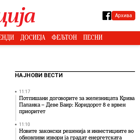
Архива
ЕНДИ
ДОСИЕЈА
ФЕЉТОН
ПЕСНИ
НАЈНОВИ ВЕСТИ
11:17
Потпишани договорите за железницата Крива
Паланка – Деве Баир: Коридорот 8 е врвен
приоритет
11:10
Новите законски решенија и инвестициите во
обновливи извори ја градат енергетската