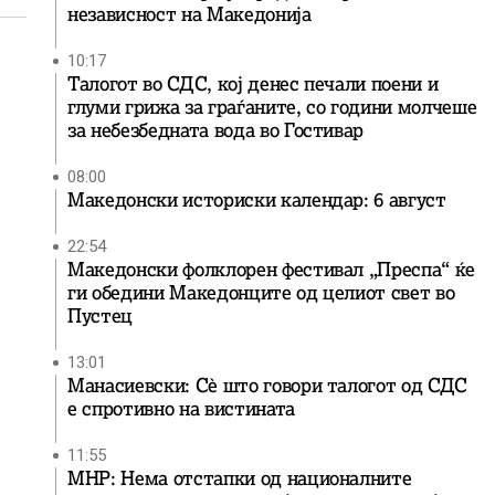
независност на Македонија
10:17
Талогот во СДС, кој денес печали поени и
глуми грижа за граѓаните, со години молчеше
за небезбедната вода во Гостивар
08:00
Македонски историски календар: 6 август
22:54
Македонски фолклорен фестивал „Преспа“ ќе
ги обедини Македонците од целиот свет во
Пустец
13:01
Манасиевски: Сè што говори талогот од СДС
е спротивно на вистината
11:55
МНР: Нема отстапки од националните