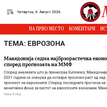
Skip to content
Четврток, 6. Август 2026.
Menu
НА ПРВО МЕСТО
КОМЕНТАРИ
ИС
ТЕМА: ЕВРОЗОНА
Македонија седма најбрзорастечка еконо
според прогнозата на ММФ
Според анализата што ја пренесува Euronews, Македониј
2031 година се очекува да оствари просечен раст од над
просекот на еврозоната. Според последната прогноза на
монетарен фонд за растот на европските економии, Макед
седмото место меѓу најбрзорастечките економии на стар
пред 4 нед.
анализата се опфатени сите земји […]