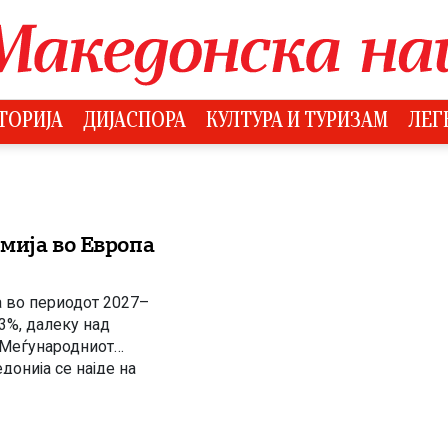
ТОРИЈА
ДИЈАСПОРА
КУЛТУРА И ТУРИЗАМ
ЛЕГ
мија во Европа
а во периодот 2027–
 3%, далеку над
 Меѓународниот
онија се најде на
иот континент. Во