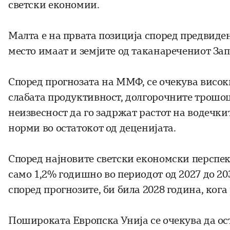
светски економии.
Малта е на првата позиција според предвиден
место имаат и земјите од таканаречениот За
Според прогнозата на ММФ, се очекува високи
слабата продуктивност, долгорочните трошоц
неизвесност да го задржат растот на водечк
норми во остатокот од деценијата.
Според најновите светски економски перспек
само 1,2% годишно во периодот од 2027 до 20
според прогнозите, би била 2028 година, кога
Пошироката Европска Унија се очекува да ос