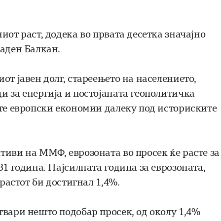
иот раст, додека во првата десетка значајно
паден Балкан.
от јавен долг, стареењето на населението,
и за енергија и постојаната геополитичка
ите европски економии далеку под историските
тиви на ММФ, еврозоната во просек ќе расте за
31 година. Најсилната година за еврозоната,
 растот би достигнал 1,4%.
твари нешто подобар просек, од околу 1,4%