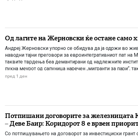
Од лагите на Жерновски ќе остане само 
Андреј Жерновски упорно се обидува да ја одржи во жив
наводни тајни преговори за евроинтегративниот пат на М
таквите тврдења беа демантирани од надлежните инстит
пукна меурот од сапуница наречен „мигранти за пари“, та
најновата конструкција – дека власта тајно се подготвува 
пред 1 ден
Потпишани договорите за железницата 
– Деве Баир: Коридорот 8 е врвен приори
Со потпишувањето на договорот за инвестициски грант о