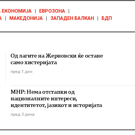
А ЕКОНОМИЈА
|
ЕВРОЗОНА
|
А
|
МАКЕДОНИЈА
|
ЗАПАДЕН БАЛКАН
|
БДП
Од лагите на Жерновски ќе остане
само хистеријата
пред 1 ден
МНР: Нема отстапки од
националните интереси,
идентитетот, јазикот и историјата
пред 3 дена