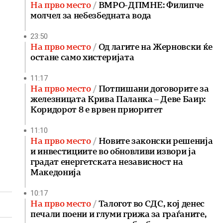
На прво место
ВМРО-ДПМНЕ: Филипче
молчел за небезбедната вода
23:50
На прво место
Од лагите на Жерновски ќе
остане само хистеријата
11:17
На прво место
Потпишани договорите за
железницата Крива Паланка – Деве Баир:
Коридорот 8 е врвен приоритет
11:10
На прво место
Новите законски решенија
и инвестициите во обновливи извори ја
градат енергетската независност на
Македонија
10:17
На прво место
Талогот во СДС, кој денес
печали поени и глуми грижа за граѓаните,