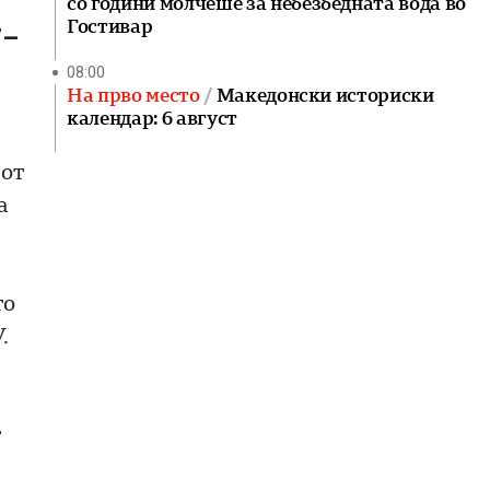
со години молчеше за небезбедната вода во
Гостивар
7–
08:00
На прво место
Македонски историски
календар: 6 август
иот
а
то
.
т