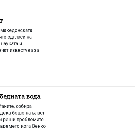
т
о македонската
ите одгласи на
науката и
чат известува за
та јавност ги
лку дена претходно
бедната вода
ѓаните, собира
одека беше на власт
ги реши проблемите.
 времето кога Венко