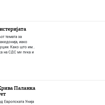
хистеријата
от темата за
акедонија, иако
уции. Како што им
ка на СДС му пука и
да го […]
Крива Паланка
тет
д Европската Унија