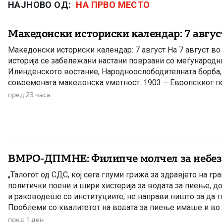
НАЈНОВО ОД:
НА ПРВО МЕСТО
Македонски историски календар: 7 авгус
Македонски историски календар: 7 август На 7 август в
историја се забележани настани поврзани со меѓународн
Илинденското востание, Народноослободителната борба, 
современата македонска уметност. 1903 – Европскиот пе
Илинденското востание На 7 август 1903 година европска
пред 23 часа
добила првите поопширни вести за востанието што неко
избувнало […]
ВМРО-ДПМНЕ: Филипче молчел за небез
„Талогот од СДС, кој сега глуми грижа за здравјето на гра
политички поени и шири хистерија за водата за пиење, д
и раководеше со институциите, не направи ништо за да 
Проблеми со квалитетот на водата за пиење имаше и во
Филипче беше министер за здравство, […]
пред 1 ден