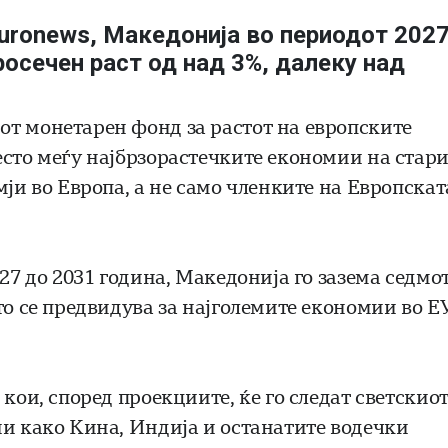
Euronews, Македонија во периодот 202
росечен раст од над 3%, далеку над
от монетарен фонд за растот на европските
есто меѓу најбрзорастечките економии на стар
мји во Европа, а не само членките на Европскат
27 до 2031 година, Македонија го зазема седмо
то се предвидува за најголемите економии во ЕУ
кои, според проекциите, ќе го следат светскио
ии како Кина, Индија и останатите водечки