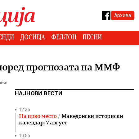
Архива
ЕНДИ
ДОСИЕЈА
ФЕЉТОН
ПЕСНИ
според прогнозата на ММФ
тање
НАЈНОВИ ВЕСТИ
12:25
На прво место
Македонски историски
календар: 7 август
10:55