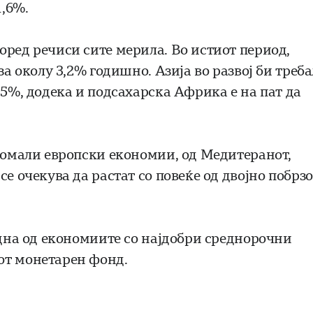
1,6%.
оред речиси сите мерила. Во истиот период,
за околу 3,2% годишно. Азија во развој би треб
,5%, додека и подсахарска Африка е на пат да
 помали европски економии, од Медитеранот,
е очекува да растат со повеќе од двојно побрзо
една од економиите со најдобри среднорочни
от монетарен фонд.