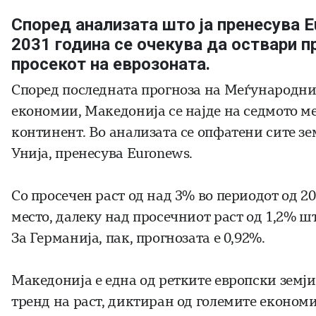
Според анализата што ја пренесува 
2031 година се очекува да оствари п
просекот на еврозоната.
Според последната прогноза на Меѓународни
економии, Македонија се најде на седмото м
континент. Во анализата се опфатени сите зе
Унија, пренесува Euronews.
Со просечен раст од над 3% во периодот од 20
место, далеку над просечниот раст од 1,2% ш
За Германија, пак, прогнозата е 0,92%.
Македонија е една од ретките европски земји 
тренд на раст, диктиран од големите економ