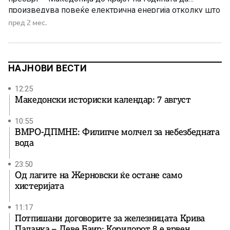
произведува повеќе електрична енергија отколку што
троши. Целта на Владата е Македонија до крајот на
пред 2 мес.
оваа година за првпат да стане нето-извозник на
електрична енергија, порача премиерот Христијан
Мицкоски, оценувајќи дека државата се […]
НАЈНОВИ ВЕСТИ
12:25
Македонски историски календар: 7 август
10:55
ВМРО-ДПМНЕ: Филипче молчел за небезбедната
вода
23:50
Од лагите на Жерновски ќе остане само
хистеријата
11:17
Потпишани договорите за железницата Крива
Паланка – Деве Баир: Коридорот 8 е врвен