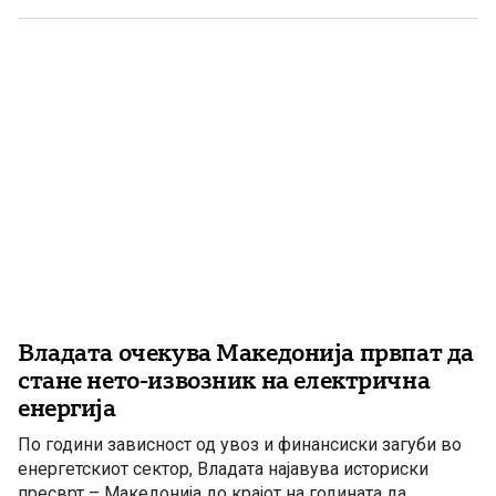
традиционално пријателски односи изградени врз
доверба, почит и силни врски меѓу двата народа.
Токму тие односи, како што посочи, претставуваат […]
Владата очекува Македонија првпат да
стане нето-извозник на електрична
енергија
По години зависност од увоз и финансиски загуби во
енергетскиот сектор, Владата најавува историски
пресврт – Македонија до крајот на годината да