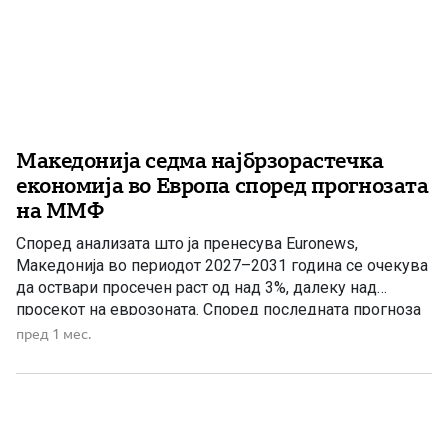
Македонија седма најбрзорастечка
економија во Европа според прогнозата
на ММФ
Според анализата што ја пренесува Euronews,
Македонија во периодот 2027–2031 година се очекува
да оствари просечен раст од над 3%, далеку над
просекот на еврозоната. Според последната прогноза
на Меѓународниот монетарен фонд за растот на
пред 1 мес.
европските економии, Македонија се најде на седмото
место меѓу најбрзорастечките економии на стариот
континент. Во анализата се опфатени сите земји […]