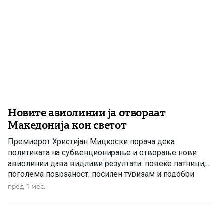
Новите авиолинии ја отвораат
Македонија кон светот
Премиерот Христијан Мицкоски порача дека
политиката на субвенционирање и отворање нови
авиолинии дава видливи резултати: повеќе патници,
поголема поврзаност, посилен туризам и подобри
услови Македонија да стане регионален воздушен
пред 1 мес.
центар. Премиерот Христијан Мицкоски потсети дека
во изминатите две години се отворени неколку
десетици нови авиолинии, а ефектите од овие