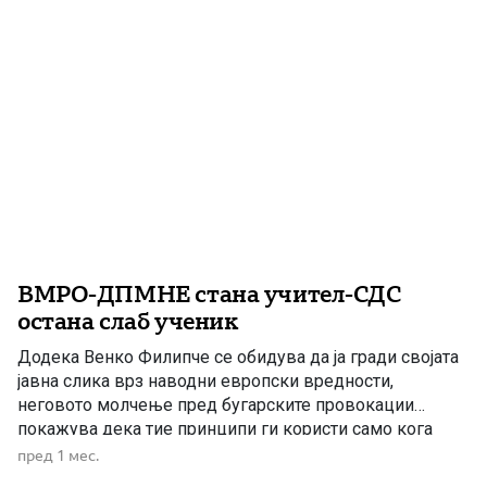
политики веќе се гледаат преку значителниот […]
ВМРО-ДПМНЕ стана учител-СДС
остана слаб ученик
Додека Венко Филипче се обидува да ја гради својата
јавна слика врз наводни европски вредности,
неговото молчење пред бугарските провокации
покажува дека тие принципи ги користи само кога
треба да ја напаѓа сопствената држава. СДС и Филипче
пред 1 мес.
повторно ја отворија старата тетратка со лаги,