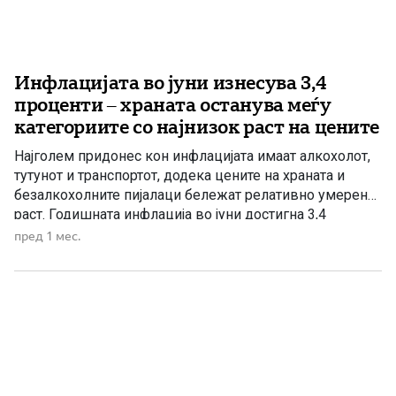
Инфлацијата во јуни изнесува 3,4
проценти – храната останува меѓу
категориите со најнизок раст на цените
Најголем придонес кон инфлацијата имаат алкохолот,
тутунот и транспортот, додека цените на храната и
безалкохолните пијалаци бележат релативно умерен
раст. Годишната инфлација во јуни достигна 3,4
проценти, покажуваат најновите податоци. Структурата
пред 1 мес.
на ценовните движења открива дека најголемиот дел
од инфлаторниот притисок не доаѓа од основните
производи за секојдневна потрошувачка, туку од
неколку специфични категории. Најниска […]