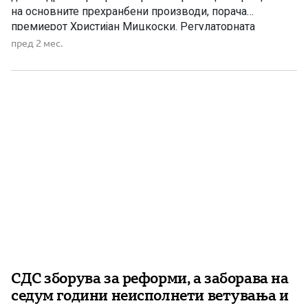
на основните прехранбени производи, порача
премиерот Христијан Мицкоски. Регулаторната
комисија за енергетика донесе одлука за намалување
пред 2 мес.
на цените на нафтените деривати. Според новата
одлука, цената на бензинот ЕУРОСУПЕР БС-95 се
намалува за 3,5 денари и ќе се продава по […]
СДС зборува за реформи, а заборава на
седум години неисполнети ветувања и