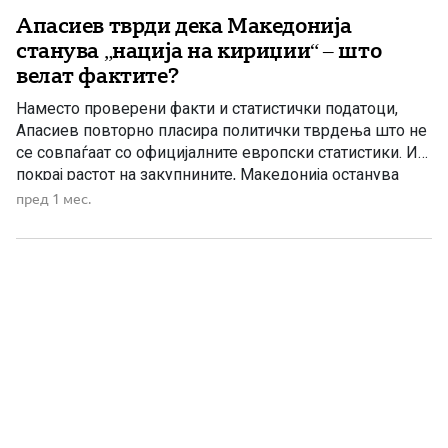
Апасиев тврди дека Македонија
станува „нација на кириџии“ – што
велат фактите?
Наместо проверени факти и статистички податоци,
Апасиев повторно пласира политички тврдења што не
се совпаѓаат со официјалните европски статистики. И
покрај растот на закупнините, Македонија останува
меѓу европските држави со најголем број граѓани што
пред 1 мес.
живеат во сопствен дом Лидерот на Левица, Димитар
Апасиев, обвини дека „власта сака оваа нација да ја
направи нација на кириџии“, […]