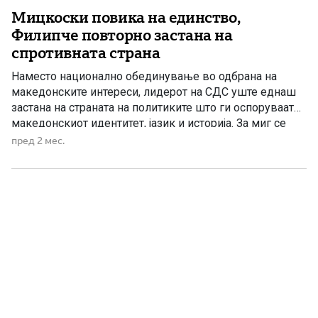
Мицкоски повика на единство,
Филипче повторно застана на
спротивната страна
Наместо национално обединување во одбрана на
македонските интереси, лидерот на СДС уште еднаш
застана на страната на политиките што ги оспоруваат
македонскиот идентитет, јазик и историја. За миг се
чинеше дека Венко Филипче конечно ќе покаже
пред 2 мес.
државничка зрелост и ќе ги стави националните
интереси над партиските калкулации. Подадената рака
од претседателот на ВМРО-ДПМНЕ, Христијан
Мицкоски, […]