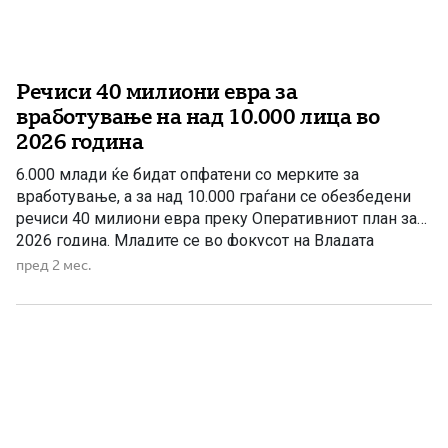
Речиси 40 милиони евра за
вработување на над 10.000 лица во
2026 година
6.000 млади ќе бидат опфатени со мерките за
вработување, а за над 10.000 граѓани се обезбедени
речиси 40 милиони евра преку Оперативниот план за
2026 година. Младите се во фокусот на Владата
предводена од ВМРО-ДПМНЕ. Преку нови мерки и
пред 2 мес.
програми се создаваат повеќе можности за
вработување, стекнување работно искуство и
отворање сопствен бизнис. За Оперативниот […]