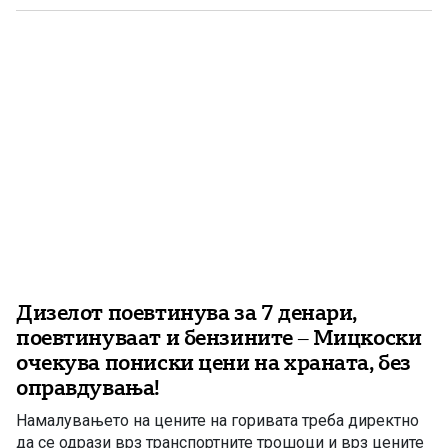
полувистини и евтин политички страв. Само што, и
овојпат, лекцијата не […]
Дизелот поевтинува за 7 денари,
поевтинуваат и бензините – Мицкоски
очекува пониски цени на храната, без
оправдувања!
Намалувањето на цените на горивата треба директно
да се одрази врз транспортните трошоци и врз цените