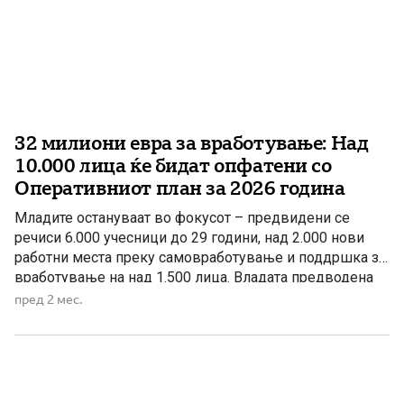
32 милиони евра за вработување: Над
10.000 лица ќе бидат опфатени со
Оперативниот план за 2026 година
Младите остануваат во фокусот – предвидени се
речиси 6.000 учесници до 29 години, над 2.000 нови
работни места преку самовработување и поддршка за
вработување на над 1.500 лица. Владата предводена
од ВМРО-ДПМНЕ активно работи на справување со
пред 2 мес.
предизвикот на невработеноста преку низа мерки и
програми насочени кон отворање нови работни места,
поддршка на претприемништвото и […]