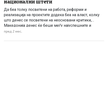
национални штети
Да беа толку посветени на работа, реформи и
реализација на проектите додека беа на власт, колку
што денес се посветени на неосновани критики,
Македонија денес ќе беше меѓу најуспешните и
најбрзоразвивачки држави не само во регионот, туку и
пред 2 мес.
пошироко. СДС и Венко Филипче денес се обидуваат
да ја претстават Владата на ВМРО-ДПМНЕ како
виновник за […]