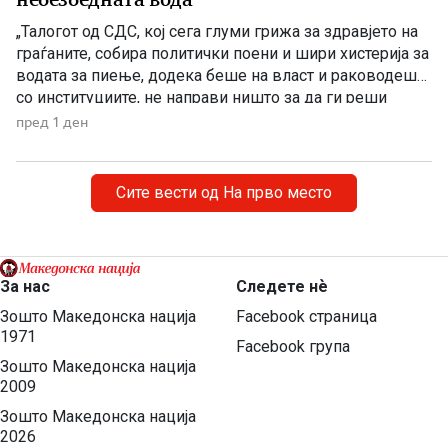
„Талогот од СДС, кој сега глуми грижа за здравјето на
граѓаните, собира политички поени и шири хистерија за
водата за пиење, додека беше на власт и раководеше
со институциите, не направи ништо за да ги реши
проблемите. Проблеми со квалитетот на водата за
пред 1 ден
пиење имаше и во времето кога Венко Филипче беше
министер за здравство, […]
Сите вести од На прво место
За нас
Следете нѐ
Зошто Македонска нација
Facebook страница
1971
Facebook група
Зошто Македонска нација
2009
Зошто Македонска нација
2026