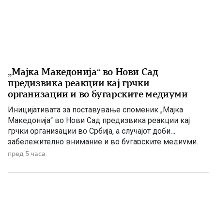
„Мајка Македонија“ во Нови Сад
предизвика реакции кај грчки
организации и во бугарските медиуми
Иницијативата за поставување споменик „Мајка
Македонија“ во Нови Сад предизвика реакции кај
грчки организации во Србија, а случајот доби
забележително внимание и во бугарските медиуми.
Македонскиот национален совет нагласува дека
пред 5 часа
споменикот нема политичка или територијална порака,
туку треба да биде траен симбол на македонскиот
народ, неговото историско паметење и културен
идентитет. Националниот совет на македонското […]