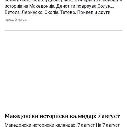
историја на Македонија. Денот ги поврзува Солун,
Битола, Леринско, Скопје, Тетово, Прилеп и други
македонски краишта. 1903 – Убиен рускиот конзул
пред 5 часа
Александар Ростковски во Битола На 8 август 1903
година, во екот на Илинденското востание, во Битола
бил убиен рускиот императорски конзул […]
Македонски историски календар: 7 август
Македонски историски календар: 7 август На 7 август