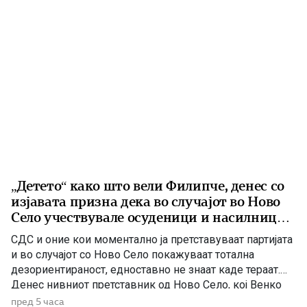
испитувања ќе […]
„Детето“ како што вели Филипче, денес со
изјавата призна дека во случајот во Ново
Село учествувале осуденици и насилници,
ова е талогот на Македонија
СДС и оние кои моментално ја претставуваат партијата
и во случајот со Ново Село покажуваат тотална
дезориентираност, едноставно не знаат каде тераат.
Денес нивниот претставник од Ново Село, кој Венко
Филипче го нарекува дете или воопшто учесниците во
пред 5 часа