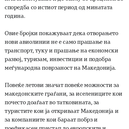
споредба со истиот период од минатата
година.
Овие бројки покажуваат дека отворањето
нови авиолинии не е само прашање на
транспорт, туку и прашање на економски
развој, туризам, инвестиции и подобра
меѓународна поврзаност на Македонија.
Повеќе летови значат повеќе можности за
македонските граѓани, за иселениците кои
почесто доаѓаат во татковината, за
туристите кои ја откриваат Македонија и
за компаниите кои бараат побрз и
поефикасен пристап до европските и