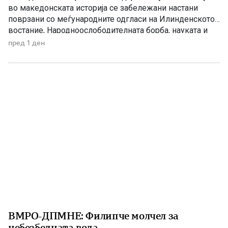
во македонската историја се забележани настани
поврзани со меѓународните одгласи на Илинденското
востание, Народноослободителната борба, науката и
современата македонска уметност. 1903 – Европскиот
пред 1 ден
печат известува за Илинденското востание На 7 август
1903 година европската јавност ги добила првите
поопширни вести за востанието што неколку дена
претходно избувнало […]
ВМРО-ДПМНЕ: Филипче молчел за
небезбедната вода