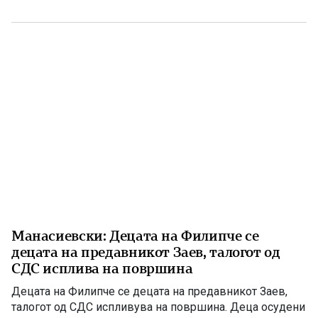
случајот во Ново Село во панична прес-конференција
ги нарече деца, јавно призна дека е насилник и
осуденик. […]
Манасиевски: Децата на Филипче се
децата на предавникот Заев, талогот од
СДС исплива на површина
Децата на Филипче се децата на предавникот Заев,
талогот од СДС испливува на површина. Деца осудени