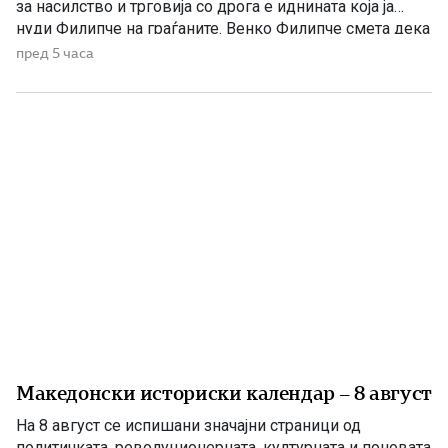
за насилство и трговија со дрога е иднината која ја
нуди Филипче на граѓаните. Венко Филипче смета дека
со насилници и лица корисници на наркотични
пред 5 часа
средства и опојни дроги треба да се гради иднина.
Христијан Ефтимов внук на Заеви, […]
Македонски историски календар – 8 август
На 8 август се испишани значајни страници од
политичката, револуционерната, културната и поновата