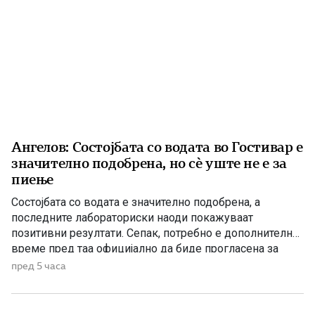
Ангелов: Состојбата со водата во Гостивар е
значително подобрена, но сè уште не е за
пиење
Состојбата со водата е значително подобрена, а
последните лабораториски наоди покажуваат
позитивни резултати. Сепак, потребно е дополнително
време пред таа официјално да биде прогласена за
исправна за пиење, изјави директорот на Дирекцијата
пред 5 часа
за заштита и спасување, Стојанче Ангелов. Тој посочи
дека конечната одлука ќе ја донесе Агенцијата за
храна и ветеринарство, откако надлежните