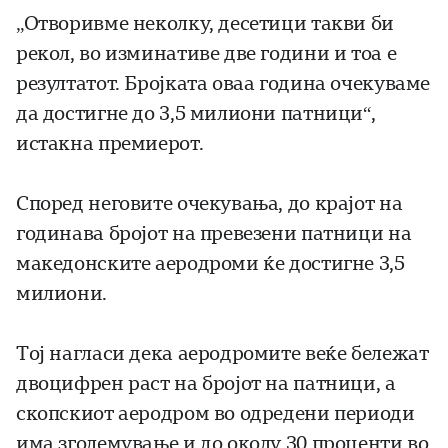
„Отворивме неколку, десетици такви би
рекол, во изминативе две години и тоа е
резултатот. Бројката оваа година очекуваме
да достигне до 3,5 милиони патници“,
истакна премиерот.
Според неговите очекувања, до крајот на
годинава бројот на превезени патници на
македонските аеродроми ќе достигне 3,5
милиони.
Тој нагласи дека аеродромите веќе бележат
двоцифрен раст на бројот на патници, а
скопскиот аеродром во одредени периоди
има зголемување и до околу 30 проценти во