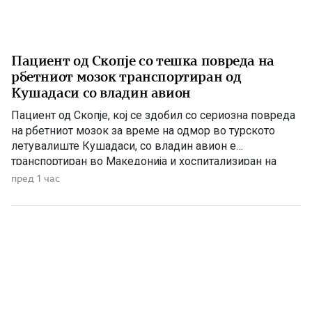
Пациент од Скопје со тешка повреда на
рбетниот мозок транспортиран од
Кушадаси со владин авион
Пациент од Скопје, кој се здобил со сериозна повреда
на рбетниот мозок за време на одмор во турското
летувалиште Кушадаси, со владин авион е
транспортиран во Македонија и хоспитализиран на
Универзитетската клиника за трауматологија,
пред 1 час
ортопедски болести, анестезија, реанимација и
интензивно лекување (ТОАРИЛУЦ). Информацијата ја
соопшти директорот на Клиниката, д-р Игор
Мерџановски, кој наведе дека пациентот […]