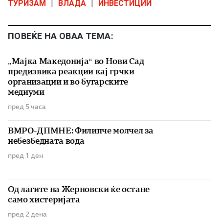
ТУРИЗАМ
|
ВЛАДА
|
ИНВЕСТИЦИИ
ПОВЕЌЕ НА ОВАА ТЕМА:
„Мајка Македонија“ во Нови Сад
предизвика реакции кај грчки
организации и во бугарските
медиуми
пред 5 часа
ВМРО-ДПМНЕ: Филипче молчел за
небезбедната вода
пред 1 ден
Од лагите на Жерновски ќе остане
само хистеријата
пред 2 дена