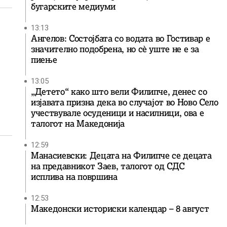
бугарските медиуми
13:13
Ангелов: Состојбата со водата во Гостивар е
значително подобрена, но сè уште не е за
пиење
13:05
„Детето“ како што вели Филипче, денес со
изјавата призна дека во случајот во Ново Село
учествувале осуденици и насилници, ова е
талогот на Македонија
12:59
Манасиевски: Децата на Филипче се децата
на предавникот Заев, талогот од СДС
исплива на површина
12:53
Македонски историски календар – 8 август