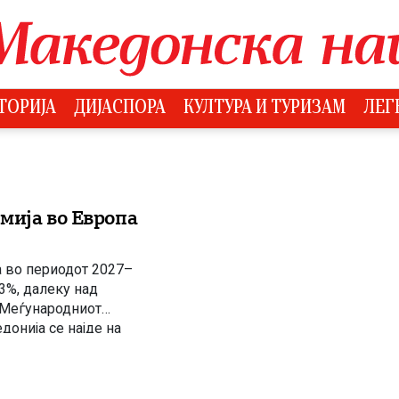
ТОРИЈА
ДИЈАСПОРА
КУЛТУРА И ТУРИЗАМ
ЛЕГ
мија во Европа
а во периодот 2027–
 3%, далеку над
 Меѓународниот
онија се најде на
иот континент. Во