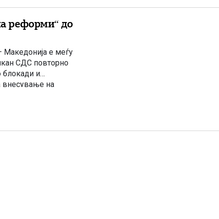
ма реформи“ до
– Македонија е меѓу
лкан СДС повторно
о блокади и
за внесување на
онија, […]