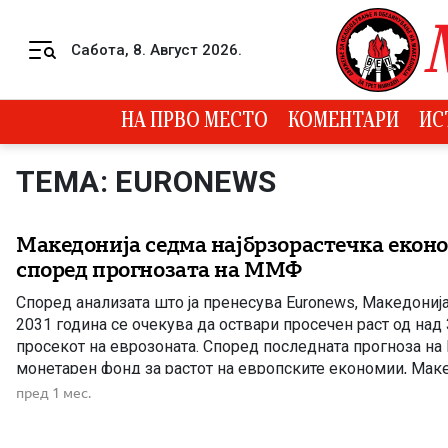
Skip to content
Сабота, 8. Август 2026.
Menu
НА ПРВО МЕСТО
КОМЕНТАРИ
ИС
ТЕМА: EURONEWS
Македонија седма најбрзорастечка еконо
според прогнозата на ММФ
Според анализата што ја пренесува Euronews, Македониј
2031 година се очекува да оствари просечен раст од над
просекот на еврозоната. Според последната прогноза на
монетарен фонд за растот на европските економии, Макед
седмото место меѓу најбрзорастечките економии на стар
пред 1 мес.
анализата се опфатени сите земји […]