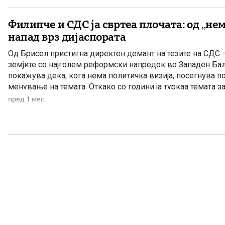
Филипче и СДС ја свртеа плочата: од „не
напад врз дијаспората
Од Брисел пристигна директен демант на тезите на СДС 
земјите со најголем реформски напредок во Западен Ба
покажува дека, кога нема политичка визија, посегнува п
менување на темата. Откако со години ја туркаа темата 
Бугарите во Уставот без јасни и цврсти гаранции за Макед
пред 1 мес.