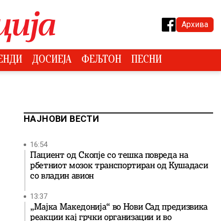
Архива
ЕНДИ
ДОСИЕЈА
ФЕЉТОН
ПЕСНИ
НАЈНОВИ ВЕСТИ
16:54
Пациент од Скопје со тешка повреда на
рбетниот мозок транспортиран од Кушадаси
со владин авион
13:37
„Мајка Македонија“ во Нови Сад предизвика
реакции кај грчки организации и во