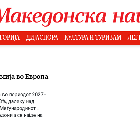
ТОРИЈА
ДИЈАСПОРА
КУЛТУРА И ТУРИЗАМ
ЛЕГ
мија во Европа
а во периодот 2027–
 3%, далеку над
 Меѓународниот
онија се најде на
иот континент. Во