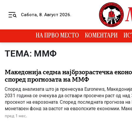
Skip to content
Сабота, 8. Август 2026.
Menu
НА ПРВО МЕСТО
КОМЕНТАРИ
ИС
ТЕМА: ММФ
Македонија седма најбрзорастечка еконо
според прогнозата на ММФ
Според анализата што ја пренесува Euronews, Македониј
2031 година се очекува да оствари просечен раст од над
просекот на еврозоната. Според последната прогноза на
монетарен фонд за растот на европските економии, Макед
седмото место меѓу најбрзорастечките економии на стар
пред 1 мес.
анализата се опфатени сите земји […]