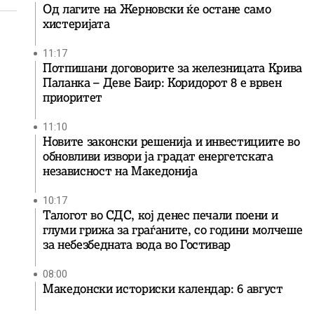
Од лагите на Жерновски ќе остане само
хистеријата
11:17
Потпишани договорите за железницата Крива
Паланка – Деве Баир: Коридорот 8 е врвен
приоритет
11:10
Новите законски решенија и инвестициите во
обновливи извори ја градат енергетската
независност на Македонија
10:17
Талогот во СДС, кој денес печали поени и
глуми грижа за граѓаните, со години молчеше
за небезбедната вода во Гостивар
08:00
Македонски историски календар: 6 август