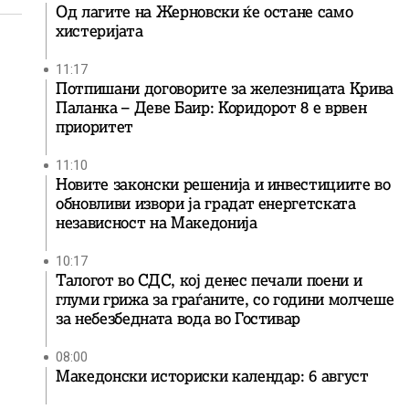
Од лагите на Жерновски ќе остане само
хистеријата
11:17
Потпишани договорите за железницата Крива
Паланка – Деве Баир: Коридорот 8 е врвен
приоритет
11:10
Новите законски решенија и инвестициите во
обновливи извори ја градат енергетската
независност на Македонија
10:17
Талогот во СДС, кој денес печали поени и
глуми грижа за граѓаните, со години молчеше
за небезбедната вода во Гостивар
08:00
Македонски историски календар: 6 август