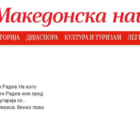
ТОРИЈА
ДИЈАСПОРА
КУЛТУРА И ТУРИЗАМ
ЛЕГ
 Радев На кого
ен Радев или пред
угарија со
тереси, Венко прво
и да […]