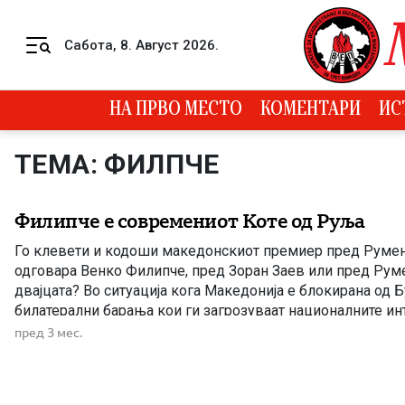
Skip to content
Сабота, 8. Август 2026.
Menu
НА ПРВО МЕСТО
КОМЕНТАРИ
ИС
ТЕМА: ФИЛПЧЕ
Филипче е современиот Коте од Руља
Го клевети и кодоши македонскиот премиер пред Румен
одговара Венко Филипче, пред Зоран Заев или пред Рум
двајцата? Во ситуација кога Македонија е блокирана од Б
билатерални барања кои ги загрозуваат националните ин
што направи е да се допадне на Радев како нов премиер 
пред 3 мес.