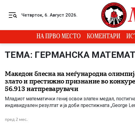
Skip to content
Четврток, 6. Август 2026.
Menu
НА ПРВО МЕСТО
КОМЕНТАРИ
ИС
ТЕМА: ГЕРМАНСКА МАТЕМА
Македон блесна на меѓународна олимпија
злато и престижно признание во конкуре
56.913 натпреварувачи
Младиот математички гениј освои златен медал, постигна
индивидуален резултат и ја доби престижната „George Le
пред 2 мес.