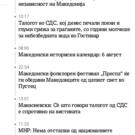
независност на Македонија
10:17
Талогот во СДС, кој денес печали поени и
глуми грижа за граѓаните, со години молчеше
за небезбедната вода во Гостивар
08:00
Македонски историски календар: 6 август
22:54
Македонски фолклорен фестивал „Преспа“ ќе
ги обедини Македонците од целиот свет во
Пустец
13:01
Манасиевски: Сè што говори талогот од СДС
е спротивно на вистината
11:55
МНР: Нема отстапки од националните