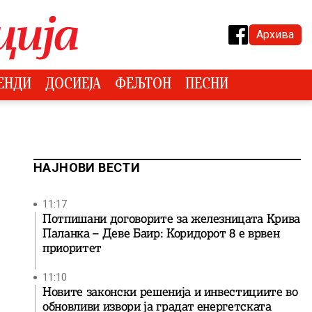
Архива
ЕНДИ
ДОСИЕЈА
ФЕЉТОН
ПЕСНИ
НАЈНОВИ ВЕСТИ
11:17
Потпишани договорите за железницата Крива
Паланка – Деве Баир: Коридорот 8 е врвен
приоритет
11:10
Новите законски решенија и инвестициите во
обновливи извори ја градат енергетската