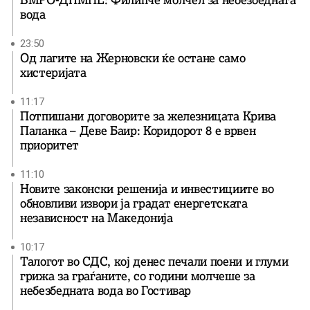
ВМРО-ДПМНЕ: Филипче молчел за небезбедната
вода
23:50
Од лагите на Жерновски ќе остане само
хистеријата
11:17
Потпишани договорите за железницата Крива
Паланка – Деве Баир: Коридорот 8 е врвен
приоритет
11:10
Новите законски решенија и инвестициите во
обновливи извори ја градат енергетската
независност на Македонија
10:17
Талогот во СДС, кој денес печали поени и глуми
грижа за граѓаните, со години молчеше за
небезбедната вода во Гостивар