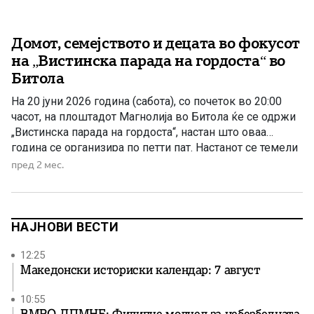
Домот, семејството и децата во фокусот
на „Вистинска парада на гордоста“ во
Битола
На 20 јуни 2026 година (сабота), со почеток во 20:00
часот, на плоштадот Магнолија во Битола ќе се одржи
„Вистинска парада на гордоста“, настан што оваа
година се организира по петти пат. Настанот се темели
на вредностите што ги сметаат за основа на
пред 2 мес.
општеството: домот, семејството, родителите – мајка и
татко, како и децата. Овие […]
НАЈНОВИ ВЕСТИ
12:25
Македонски историски календар: 7 август
10:55