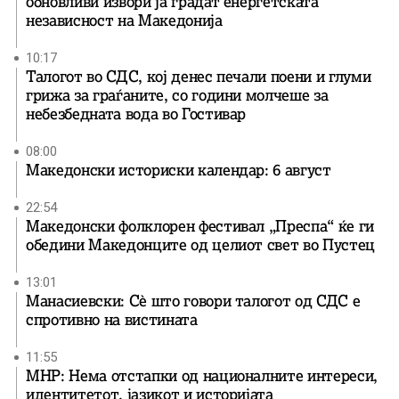
обновливи извори ја градат енергетската
независност на Македонија
10:17
Талогот во СДС, кој денес печали поени и глуми
грижа за граѓаните, со години молчеше за
небезбедната вода во Гостивар
08:00
Македонски историски календар: 6 август
22:54
Македонски фолклорен фестивал „Преспа“ ќе ги
обедини Македонците од целиот свет во Пустец
13:01
Манасиевски: Сè што говори талогот од СДС е
спротивно на вистината
11:55
МНР: Нема отстапки од националните интереси,
идентитетот, јазикот и историјата