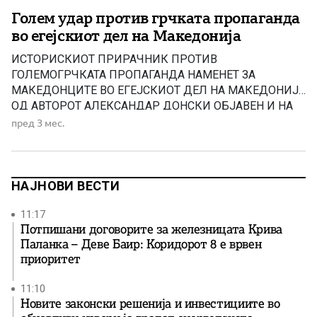
Голем удар против грчката пропаганда
во егејскиот дел на Македонија
ИСТОРИСКИOT ПРИРАЧНИК ПРОТИВ
ГОЛЕМОГРЧКАТА ПРОПАГАНДА НАМЕНЕТ ЗА
МАКЕДОНЦИТЕ ВО ЕГEЈСКИОТ ДЕЛ НА МАКЕДОНИЈА
ОД АВТОРОТ АЛЕКСАНДАР ДОНСКИ ОБЈАВЕН И НА
ГРЧКИ ЈАЗИК! Пред извесно време МН објави
пред 3 мес.
информација за објавување на ИСТОРИСКИ
ПРИРАЧНИК ПРОТИВ ГОЛЕМОГРЧКАТА
ПРОПАГАНДА НАМЕНЕТ ЗА МАКЕДОНЦИТЕ ВО
ЕГEЈСКИОТ ДЕЛ НА МАКЕДОНИЈА од авторот
НАЈНОВИ ВЕСТИ
Александар Донски. Книгата во електронски pdf
формат е објавена […]
11:17
Потпишани договорите за железницата Крива
Паланка – Деве Баир: Коридорот 8 е врвен
приоритет
11:10
Новите законски решенија и инвестициите во