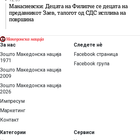
Манасиевски: Децата на Филипче се децата на
предавникот Заев, талогот од СДС исплива на
површина
За нас
Следете нѐ
Зошто Македонска нација
Facebook страница
1971
Facebook група
Зошто Македонска нација
2009
Зошто Македонска нација
2026
Импресум
Маркетинг
Контакт
Категории
Сервиси