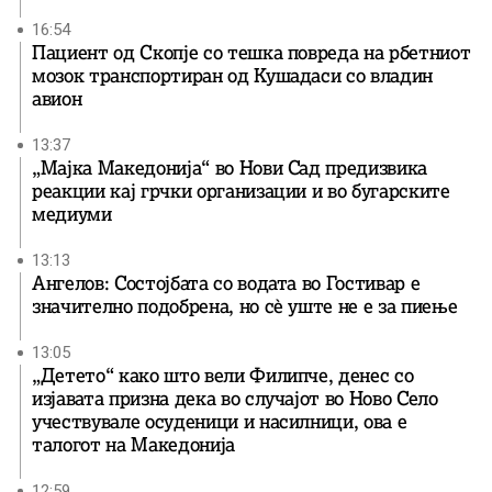
16:54
Пациент од Скопје со тешка повреда на рбетниот
мозок транспортиран од Кушадаси со владин
авион
13:37
„Мајка Македонија“ во Нови Сад предизвика
реакции кај грчки организации и во бугарските
медиуми
13:13
Ангелов: Состојбата со водата во Гостивар е
значително подобрена, но сè уште не е за пиење
13:05
„Детето“ како што вели Филипче, денес со
изјавата призна дека во случајот во Ново Село
учествувале осуденици и насилници, ова е
талогот на Македонија
12:59