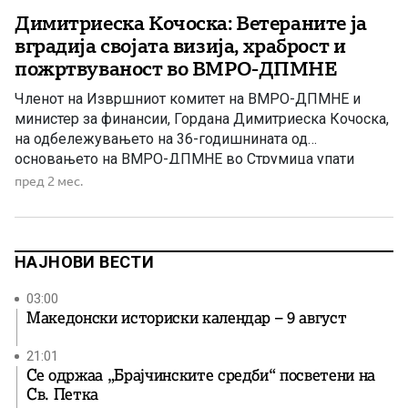
Димитриеска Кочоска: Ветераните ја
вградија својата визија, храброст и
пожртвуваност во ВМРО-ДПМНЕ
Членот на Извршниот комитет на ВМРО-ДПМНЕ и
министер за финансии, Гордана Димитриеска Кочоска,
на одбележувањето на 36-годишнината од
основањето на ВМРО-ДПМНЕ во Струмица упати
честитки до членството, симпатизерите и
пред 2 мес.
поддржувачите на партијата, истакнувајќи дека
ветераните се меѓу најзаслужните за создавањето и
опстојувањето на партијата низ годините. Во изјава за
Телма телевизија, таа упати посебна благодарност […]
НАЈНОВИ ВЕСТИ
03:00
Македонски историски календар – 9 август
21:01
Се одржаа „Брајчинските средби“ посветени на
Св. Петка