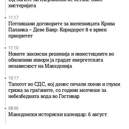
хистеријата
11:17
Потпишани договорите за железницата Крива
Паланка – Деве Баир: Коридорот 8 е врвен
приоритет
11:10
Новите законски решенија и инвестициите во
обновливи извори ја градат енергетската
независност на Македонија
10:17
Талогот во СДС, кој денес печали поени и глуми
грижа за граѓаните, со години молчеше за
небезбедната вода во Гостивар
08:00
Македонски историски календар: 6 август