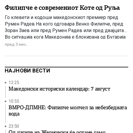
Филипче е современиот Коте од Руља
Го клевети и кодоши македонскиот премиер пред
Румен Радев На кого одговара Венко Филипче, пред
Зоран Заев или пред Румен Радев или пред двајцата?
Во ситуација кога Македонија е блокирана од Бугарија
со билатерални барања кои ги загрозуваат
пред 3 мес.
националните интереси, Венко прво што направи е да
се допадне на Радев како нов премиер и да […]
НАЈНОВИ ВЕСТИ
12:25
Македонски историски календар: 7 август
10:55
ВМРО-ДПМНЕ: Филипче молчел за небезбедната
вода
23:50
Од лагите на Жерновски ќе остане само