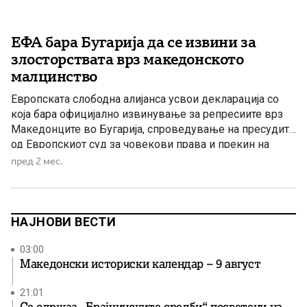
ЕФА бара Бугарија да се извини за
злосторствата врз македонското
малцинство
Европската слободна алијанса усвои декларација со
која бара официјално извинување за репресиите врз
Македонците во Бугарија, спроведување на пресудите
од Европскиот суд за човекови права и прекин на
двојните стандарди во однос на малцинските права во
пред 2 мес.
Европа. Европската слободна алијанса (European Free
Alliance – ЕФА), европска политичка партија која ги
обединува регионалните, автономните и малцинските
[…]
НАЈНОВИ ВЕСТИ
03:00
Македонски историски календар – 9 август
21:01