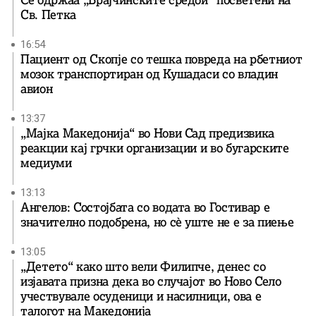
Се одржаа „Брајчинските средби“ посветени на
Св. Петка
16:54
Пациент од Скопје со тешка повреда на рбетниот
мозок транспортиран од Кушадаси со владин
авион
13:37
„Мајка Македонија“ во Нови Сад предизвика
реакции кај грчки организации и во бугарските
медиуми
13:13
Ангелов: Состојбата со водата во Гостивар е
значително подобрена, но сè уште не е за пиење
13:05
„Детето“ како што вели Филипче, денес со
изјавата призна дека во случајот во Ново Село
учествувале осуденици и насилници, ова е
талогот на Македонија