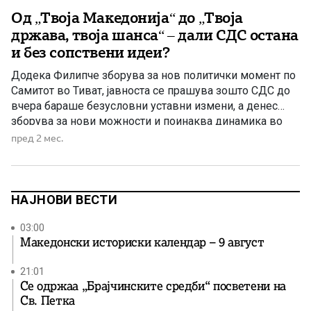
Од „Твоја Македонија“ до „Твоја
држава, твоја шанса“ – дали СДС остана
и без сопствени идеи?
Додека Филипче зборува за нов политички момент по
Самитот во Тиват, јавноста се прашува зошто СДС до
вчера бараше безусловни уставни измени, а денес
зборува за нови можности и поинаква динамика во
евроинтегративниот процес На 32. програмски
пред 2 мес.
конгрес на СДС, одржан под мотото „Твоја држава,
твоја шанса“, претседателот на партијата Венко
Филипче порача дека Самитот […]
НАЈНОВИ ВЕСТИ
03:00
Македонски историски календар – 9 август
21:01
Се одржаа „Брајчинските средби“ посветени на
Св. Петка