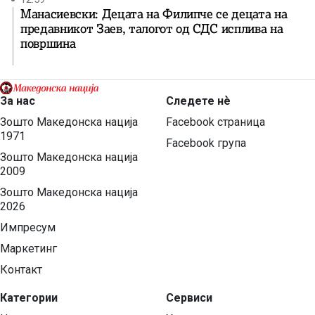
Манасиевски: Децата на Филипче се децата на
предавникот Заев, талогот од СДС исплива на
површина
За нас
Следете нѐ
Зошто Македонска нација
Facebook страница
1971
Facebook група
Зошто Македонска нација
2009
Зошто Македонска нација
2026
Импресум
Маркетинг
Контакт
Категории
Сервиси