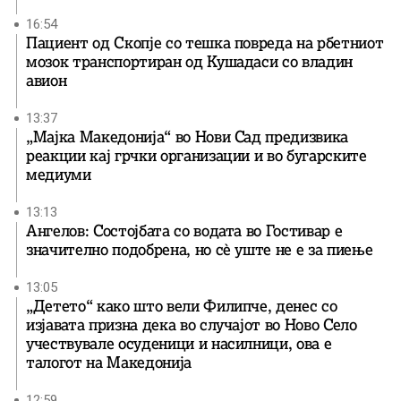
16:54
Пациент од Скопје со тешка повреда на рбетниот
мозок транспортиран од Кушадаси со владин
авион
13:37
„Мајка Македонија“ во Нови Сад предизвика
реакции кај грчки организации и во бугарските
медиуми
13:13
Ангелов: Состојбата со водата во Гостивар е
значително подобрена, но сè уште не е за пиење
13:05
„Детето“ како што вели Филипче, денес со
изјавата призна дека во случајот во Ново Село
учествувале осуденици и насилници, ова е
талогот на Македонија
12:59