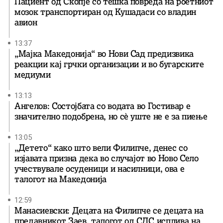
Пациент од Скопје со тешка повреда на рбетниот
мозок транспортиран од Кушадаси со владин
авион
13:37
„Мајка Македонија“ во Нови Сад предизвика
реакции кај грчки организации и во бугарските
медиуми
13:13
Ангелов: Состојбата со водата во Гостивар е
значително подобрена, но сè уште не е за пиење
13:05
„Детето“ како што вели Филипче, денес со
изјавата призна дека во случајот во Ново Село
учествувале осуденици и насилници, ова е
талогот на Македонија
12:59
Манасиевски: Децата на Филипче се децата на
предавникот Заев, талогот од СДС исплива на