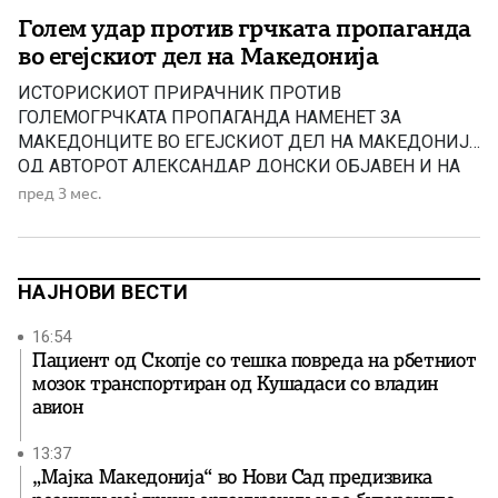
Голем удар против грчката пропаганда
во егејскиот дел на Македонија
ИСТОРИСКИOT ПРИРАЧНИК ПРОТИВ
ГОЛЕМОГРЧКАТА ПРОПАГАНДА НАМЕНЕТ ЗА
МАКЕДОНЦИТЕ ВО ЕГEЈСКИОТ ДЕЛ НА МАКЕДОНИЈА
ОД АВТОРОТ АЛЕКСАНДАР ДОНСКИ ОБЈАВЕН И НА
ГРЧКИ ЈАЗИК! Пред извесно време МН објави
пред 3 мес.
информација за објавување на ИСТОРИСКИ
ПРИРАЧНИК ПРОТИВ ГОЛЕМОГРЧКАТА
ПРОПАГАНДА НАМЕНЕТ ЗА МАКЕДОНЦИТЕ ВО
ЕГEЈСКИОТ ДЕЛ НА МАКЕДОНИЈА од авторот
НАЈНОВИ ВЕСТИ
Александар Донски. Книгата во електронски pdf
формат е објавена […]
16:54
Пациент од Скопје со тешка повреда на рбетниот
мозок транспортиран од Кушадаси со владин
авион
13:37
„Мајка Македонија“ во Нови Сад предизвика