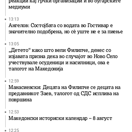
реакции кај грчки организации и во бугарските
медиуми
13:13
Ангелов: Состојбата со водата во Гостивар е
значително подобрена, но сè уште не е за пиење
13:05
„Детето“ како што вели Филипче, денес со
изјавата призна дека во случајот во Ново Село
учествувале осуденици и насилници, ова е
талогот на Македонија
12:59
Манасиевски: Децата на Филипче се децата на
предавникот Заев, талогот од СДС исплива на
површина
12:53
Македонски историски календар – 8 август
12:25