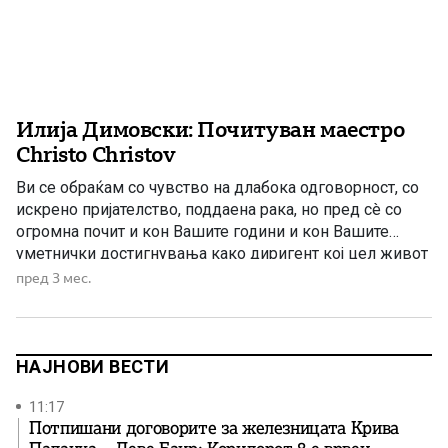
Илија Димовски: Почитуван маестро
Christo Christov
Ви се обраќам со чувство на длабока одговорност, со
искрено пријателство, поддаена рака, но пред сè со
огромна почит и кон Вашите години и кон Вашите
уметнички достигнувања како диригент кој цел живот
го скротува звучниот хаос во хармонија. Но, најмногу
пред 3 мес.
од сè, се обраќам кон Вас како кон внук на великанот
Гоце Делчев, човекот […]
НАЈНОВИ ВЕСТИ
11:17
Потпишани договорите за железницата Крива