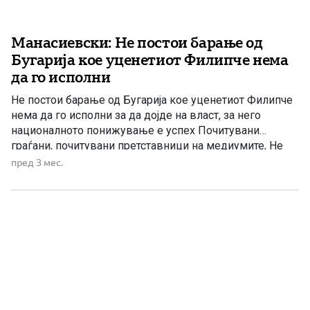
Манасиевски: Не постои барање од
Бугарија кое уценетиот Филипче нема
да го исполни
Не постои барање од Бугарија кое уценетиот Филипче
нема да го исполни за да дојде на власт, за него
националното понижување е успех Почитувани
граѓани, почитувани претставници на медиумите, Не
постои барање од Бугарија кое уценетиот Филипче
пред 3 мес.
нема да го исполни за да дојде на власт. Додека
бугарските власти не нарекуваат „северномакедонци”,
Филипче вели дека […]