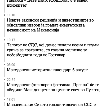
Паланка – Деве Баир: Коридорот 8 е врвен
приоритет
11:10
Новите законски решенија и инвестициите во
обновливи извори ја градат енергетската
независност на Македонија
10:17
Талогот во СДС, кој денес печали поени и глуми
грижа за граѓаните, со години молчеше за
небезбедната вода во Гостивар
08:00
Македонски историски календар: 6 август
22:54
Македонски фолклорен фестивал „Преспа“ ќе ги
обедини Македонците од целиот свет во Пустец
13:01
Манасиевски: Сè што говори талогот од СДС е