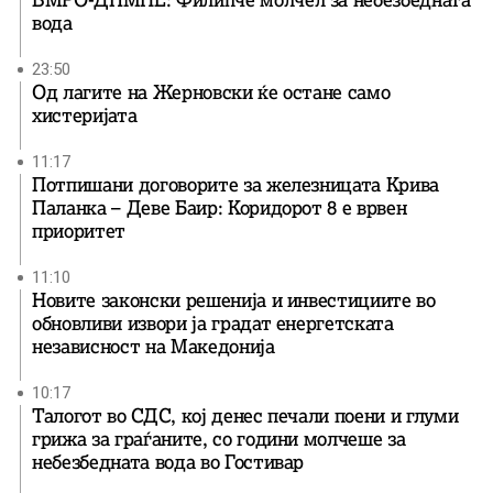
ВМРО-ДПМНЕ: Филипче молчел за небезбедната
вода
23:50
Од лагите на Жерновски ќе остане само
хистеријата
11:17
Потпишани договорите за железницата Крива
Паланка – Деве Баир: Коридорот 8 е врвен
приоритет
11:10
Новите законски решенија и инвестициите во
обновливи извори ја градат енергетската
независност на Македонија
10:17
Талогот во СДС, кој денес печали поени и глуми
грижа за граѓаните, со години молчеше за
небезбедната вода во Гостивар