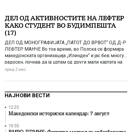
ДЕЛ ОД АКТИВНОСТИТЕ НА ЛЕФТЕР
КАКО СТУДЕНТ ВО БУДИМПЕШТА
(17)
ДЕЛ ОД МОНОГРАФИЈАТА „ПАТОТ ДО ВРВОТ“ OД Д-Р
ЛЕФТЕР МАНЧЕ Во тоа време, во Полска се формира
македонската организација „Илинден“ и јас бев многу
радосен, почнав да ја цртам од други мапи картата на
Македонија, но во нејзините етничко-географски
пред 2 мес.
граници, пред поделбата во Букурешт, во 1913 год.
Почнав да одам редовно и во Бугарскиот културен […]
НАЈНОВИ ВЕСТИ
12:25
Македонски историски календар: 7 август
10:55