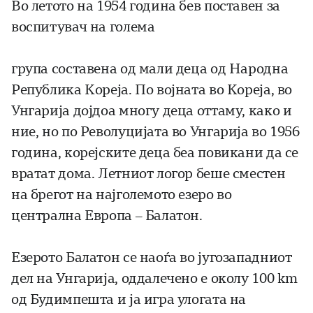
Во летото на 1954 година бев поставен за
воспитувач на голема
група составена од мали деца од Народна
Република Кореја. По војната во Кореја, во
Унгарија дојдоа многу деца оттаму, како и
ние, но по Револуцијата во Унгарија во 1956
година, корејските деца беа повикани да се
вратат дома. Летниот логор беше сместен
на брегот на најголемото езеро во
централна Европа – Балатон.
Езерото Балатон се наоѓа во југозападниот
дел на Унгарија, оддалечено е околу 100 km
од Будимпешта и ја игра улогата на