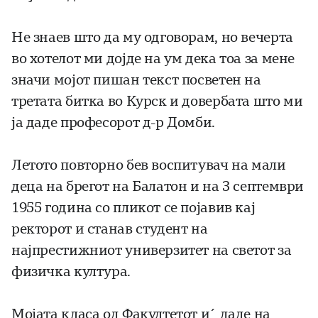
Не знаев што да му одговорам, но вечерта
во хотелот ми дојде на ум дека тоа за мене
значи мојот пишан текст посветен на
третата битка во Курск и довербата што ми
ја даде професорот д-р Домби.
Летото повторно бев воспитувач на мали
деца на брегот на Балатон и на 3 септември
1955 година со пликот се појавив кај
ректорот и станав студент на
најпрестижниот универзитет на светот за
физичка култура.
Мојата класа од Факултетот и´ даде на