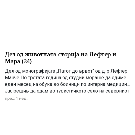
Дел од животната сторија на Лефтер и
Мара (24)
Дел од монографијата „Патот до врвот“ од д-р Лефтер
Манче По третата година од студии мораше да одиме
еден месец на обука во болници по интерна медицина.
Јас решив да одам во туристичкото село на северниот
брег на Балатон, кое се вика Балатонфуред. Селото
пред 1 нед.
Фуред има значење како Охрид и Охридското Езеро за
Македонија. Таму, […]