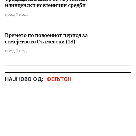
илинденски иселенички средби
пред 1 нед.
Времето по повоениот период за
семејството Стамевски (13)
пред 1 нед.
НАЈНОВО ОД:
ФЕЉТОН