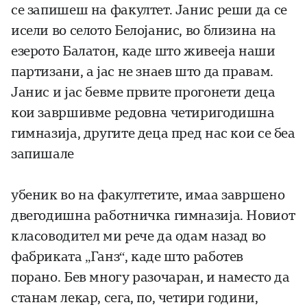
се запишеш на факултет. Јанис реши да се
исели во селото Белојанис, во близина на
езерото Балатон, каде што живееја наши
партизани, а јас не знаев што да правам.
Јанис и јас бевме првите прогонети деца
кои завршивме редовна четиригодишна
гимназија, другите деца пред нас кои се беа
запишале
убеник во на факултетите, имаа завршено
двегодишна работничка гимназија. Новиот
класоводител ми рече да одам назад во
фабриката „Ганз“, каде што работев
порано. Бев многу разочаран, и наместо да
станам лекар, сега, по, четири години,