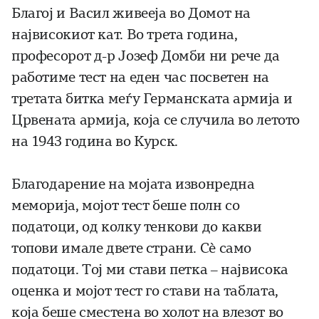
Благој и Васил живееја во Домот на
највисокиот кат. Во трета година,
професорот д-р Јозеф Домби ни рече да
работиме тест на еден час посветен на
третата битка меѓу Германската армија и
Црвената армија, која се случила во летото
на 1943 година во Курск.
Благодарение на мојата извонредна
меморија, мојот тест беше полн со
податоци, од колку тенкови до какви
топови имале двете страни. Сè само
податоци. Тој ми стави петка – највисока
оценка и мојот тест го стави на таблата,
која беше сместена во холот на влезот во