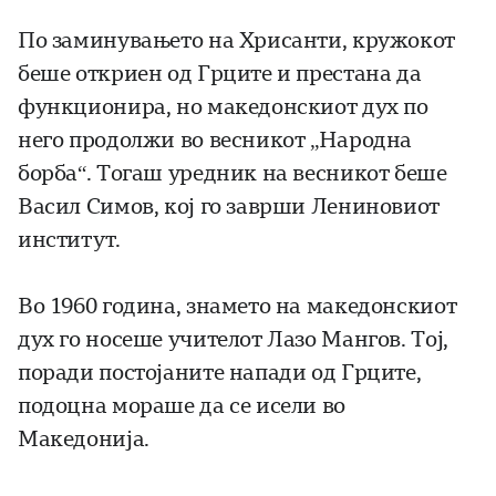
По заминувањето на Хрисанти, кружокот
беше откриен од Грците и престана да
функционира, но македонскиот дух по
него продолжи во весникот „Народна
борба“. Тогаш уредник на весникот беше
Васил Симов, кој го заврши Лениновиот
институт.
Во 1960 година, знамето на македонскиот
дух го носеше учителот Лазо Мaнгов. Тој,
поради постојаните напади од Грците,
подоцна мораше да се исели во
Македонија.