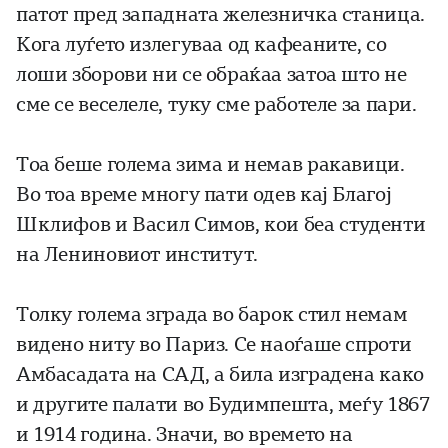
патот пред западната железничка станица.
Кога луѓето излегуваа од кафеаните, со
лоши зборови ни се обраќаа затоа што не
сме се веселеле, туку сме работеле за пари.
Тоа беше голема зима и немав ракавици.
Во тоа време многу пати одев кај Благој
Шклифов и Васил Симов, кои беа студенти
на Лениновиот институт.
Толку голема зграда во барок стил немам
видено ниту во Париз. Се наоѓаше спроти
Амбасадата на САД, а била изградена како
и другите палати во Будимпешта, меѓу 1867
и 1914 година. Значи, во времето на