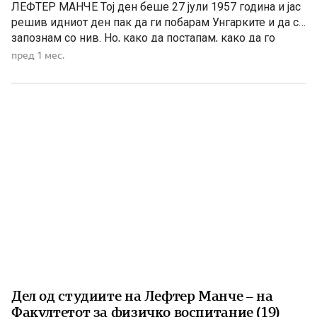
ЛЕФТЕР МАНЧЕ Тој ден беше 27 јули 1957 година и јас
решив идниот ден пак да ги побарам Унгарките и да се
запознам со нив. Но, како да постапам, како да го
направам тоа? И реков на онаа што седеше дека ја
пред 1 мес.
познавам од Гимназијата што беше […]
Дел од студиите на Лефтер Манче – на
Факултетот за физичко воспитание (19)