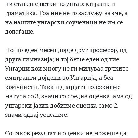
ни ставеше петки по унгарски јазик и
граматика. Тоа ние не го заслужу-вавме, а
на нашите унгарски соученици не им се
допаѓаше.
Но, по еден месец дојде друг професор, од
друга гимназија; и тој беше еден од тие
Унгарци кои многу не ги милуваа грчките
емигранти дојдени во Унгарија, а беа
комунисти. Така и двајцата положивме
матура со 3, значи со средна оценка, ама од
унгарски јазик добивме оценка само 2,
значи одвај успеавме.
Со таков резултат и оценки не можеше да