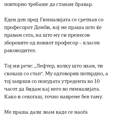
повторно требаше да станам бравар.
Еден ден пред Гимназијата се сретнав со
професорот Домби, кој ме праша што ќе
правам сега, на што му ги пренесов
зборовите од новиот професор – класен
раководител.
Тој ми рече: „Лефтер, колку што знам, ти
скокаш со стап“. Му одговорив потврдно, а
тој заврши со понудата утредента во 10
часот да бидам кај него во гимназијата.
Како и секогаш, точно навреме бев таму.
Ме праша дали знам каде се наоѓа