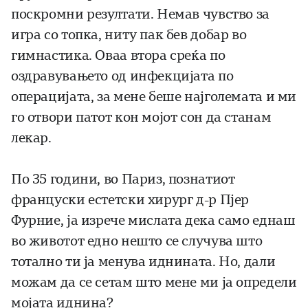
поскромни резултати. Немав чувство за
игра со топка, ниту пак бев добар во
гимнастика. Оваа втора среќа по
оздравувањето од инфекцијата по
операцијата, за мене беше најголемата и ми
го отвори патот кон мојот сон да станам
лекар.
По 35 години, во Париз, познатиот
француски естетски хирург д-р Пјер
Фурние, ја изрече мислата дека само еднаш
во животот едно нешто се случува што
тотално ти ја менува иднината. Но, дали
можам да се сетам што мене ми ја определи
мојата иднина?