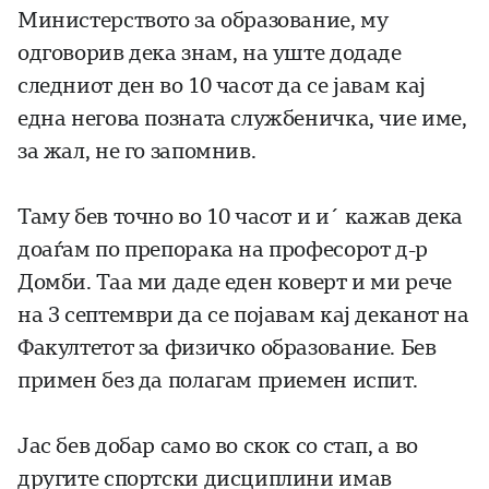
Министерството за образование, му
одговорив дека знам, на уште додаде
следниот ден во 10 часот да се јавам кај
една негова позната службеничка, чие име,
за жал, не го запомнив.
Таму бев точно во 10 часот и и´ кажав дека
доаѓам по препорака на професорот д-р
Домби. Таа ми даде еден коверт и ми рече
на 3 септември да се појавам кај деканот на
Факултетот за физичко образование. Бев
примен без да полагам приемен испит.
Јас бев добар само во скок со стап, а во
другите спортски дисциплини имав