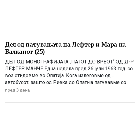
Дел од патувањата на Лефтер и Мара на
Балканот (25)
ДЕЛ ОД МОНОГРАФИЈАТА „ПАТОТ ДО ВРВОТ“ OД Д-Р
ЛЕФТЕР МАНЧЕ Една недела пред 26 јули 1963 год. со
воз отидовме во Опатија. Кога излеговме од
автобусот, зашто од Риека до Опатија патувавме со
автобус, цела Опатија сјаеше од светилки. Секаде по
пред 3 дена
улиците се движеа западни коли – од мерцедес до бе-
ем-ве – а во Унгарија […]