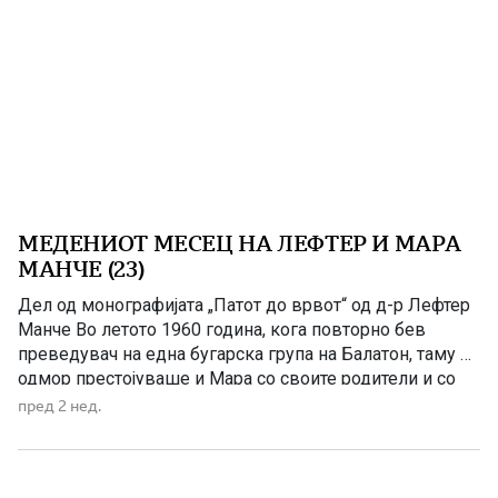
МЕДЕНИОТ МЕСЕЦ НА ЛЕФТЕР И МАРА
МАНЧЕ (23)
Дел од монографијата „Патот до врвот“ од д-р Лефтер
Манче Во летото 1960 година, кога повторно бев
преведувач на една бугарска група на Балатон, таму на
одмор престојуваше и Мара со своите родители и со
Ева. Ја поканив да дојде со мене со брод до Бадацон,
пред 2 нед.
каде што требаше да ручаме со групата составена од
[…]