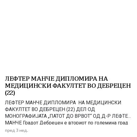
ЛЕФТЕР МАНЧЕ ДИПЛОМИРА НА
МЕДИЦИНСКИ ФАКУЛТЕТ ВО ДЕБРЕЦЕН
(22)
ЛЕФТЕР МАНЧЕ ДИПЛОМИРА НА МЕДИЦИНСКИ
ФАКУЛТЕТ ВО ДЕБРЕЦЕН (22) ДЕЛ ОД
МОНОГРАФИЈАТА „ПАТОТ ДО ВРВОТ“ OД Д-Р ЛЕФТЕР
МАНЧЕ Градот Дебрецен е вториот по големина град
во Унгарија и е оддалечен 220 km од Будимпешта, а
пред 3 нед.
распослан е во големото унгарско поле што опфаќа