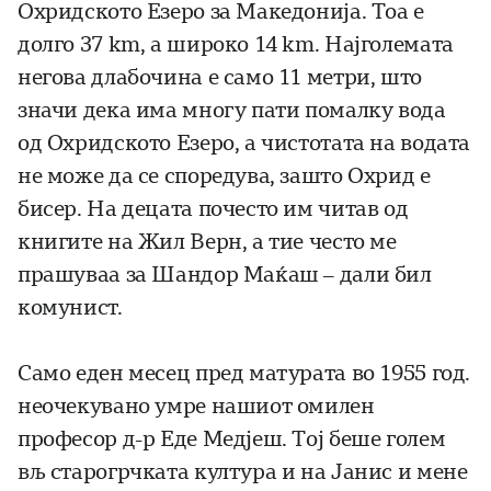
Охридското Езеро за Македонија. Тоа е
долго 37 km, а широко 14 km. Најголемата
негова длабочина е само 11 метри, што
значи дека има многу пати помалку вода
од Охридското Езеро, а чистотата на водата
не може да се споредува, зашто Охрид е
бисер. На децата почесто им читав од
книгите на Жил Верн, а тие често ме
прашуваа за Шандор Маќаш – дали бил
комунист.
Само еден месец пред матурата во 1955 год.
неочекувано умре нашиот омилен
професор д-р Еде Медјеш. Тој беше голем
вљ старогрчката култура и на Јанис и мене