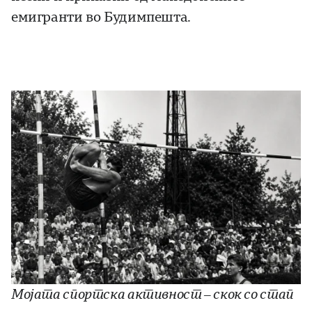
емигранти во Будимпешта.
Мојата спортска активност – скок со стап