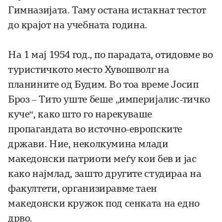
Гимназијата. Таму остана истакнат тестот
до крајот на учебната година.
На 1 мај 1954 год., по парадата, отидовме во
туристичкото место Хувошволг на
планините од Будим. Во тоа време Јосип
Броз – Тито уште беше „империјалис-тичко
куче“, како што го нарекуваше
пропагандата во источно-европските
држави. Ние, неколкумина млади
македонски патриоти меѓу кои бев и јас
како најмлад, зашто другите студираа на
факултети, организиравме таен
македонски кружок под сенката на едно
дрво.