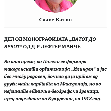
Славе Катин
ДЕЛ ОД МОНОГРАФИЈАТА „
ПАТОТ ДО
ВРВОТ“
O
Д
Д-Р ЛЕФТЕР МАНЧЕ
Во тоа време, во Полска се формира
македонската организација
„Илинден“ и јас
бев многу радосен, почнав да ја цртам од
други мапи картата на Македонија, но во
нејзините етничко-географски граници,
пред поделбата во Букурешт, во 1913 год.