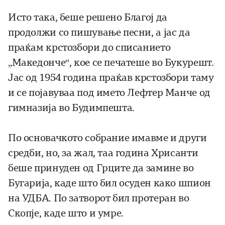
Исто така, беше решено Благој да
продолжи со пишување песни, а јас да
праќам крстозбори до списанието
„Македонче“, кое се печатеше во Букурешт.
Јас од 1954 година праќав крстозбори таму
и се појавуваа под името Лефтер Манче од
гимназија во Будимпешта.
По основачкото собрание имавме и други
средби, но, за жал, таа година Хрисанти
беше принуден од Грците да замине во
Бугарија, каде што бил осуден како шпион
на УДБА. По затворот бил протеран во
Скопје, каде што и умре.