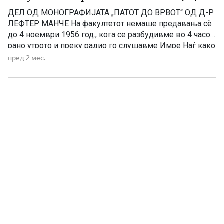
ДЕЛ ОД МОНОГРАФИЈАТА „ПАТОТ ДО ВРВОТ“ OД Д-Р
ЛЕФТЕР МАНЧЕ На факултетот немаше предавања сè
до 4 ноември 1956 год., кога се разбудивме во 4 часот
рано утрото и преку радио го слушавме Имре Наѓ како
се обраќа до народот и кажува дека Црвената армија
пред 2 мес.
ја нападнала Будимпешта, а унгарската армија и
народот се борат […]