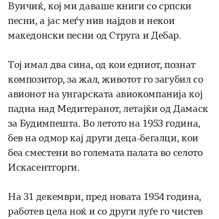
Вуичиќ, кој ми даваше книги со српски
песни, а јас меѓу нив најдов и некои
македонски песни од Струга и Дебар.
Тој имал два сина, од кои едниот, познат
композитор, за жал, животот го загубил со
авионот на унгарската авиокомпанија кој
падна над Медитеранот, летајќи од Дамаск
за Будимпешта. Во летото на 1953 година,
бев на одмор кај други деца-бегалци, кои
беа сместени во големата палата во селото
Искасентгорги.
На 31 декември, пред новата 1954 година,
работев цела ноќ и со други луѓе го чистев