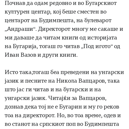
Почнав да одам редовно и во Бугарскиот
културен центар, кој беше сместен во
центарот на Будимпешта, на булеварот
„Андраши“. Директорот многу ме сакаше и
ми даваше да читам книги од историјата
на Бугарија, тогаш го читав „Под игото“ од
Иван Вазов и други книги.
Исто така,тогаш беа преведени на унгарски
јазик и песните на Никола Вапцаров, така
што јас ги читав и на бугарски и на
унгарски јазик. Читајќи за Вапцаров,
дознав дека тој не е Бугарин и му го реков
тоа на директорот. Но, во тоа време, одев и
во станот на српскиот поп во Будимпешта