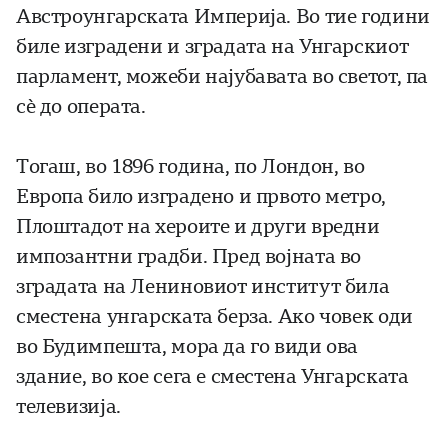
Австроунгарската Империја. Во тие години
биле изградени и зградата на Унгарскиот
парламент, можеби најубавата во светот, па
сè до операта.
Тогаш, во 1896 година, по Лондон, во
Европа било изградено и првото метро,
Плоштадот на хероите и други вредни
импозантни градби. Пред војната во
зградата на Лениновиот институт била
сместена унгарската берза. Ако човек оди
во Будимпешта, мора да го види ова
здание, во кое сега е сместена Унгарската
телевизија.