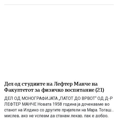
повеќе од половина од државата. Во градот нема ниту
планина ниту […]
Дел од студиите на Лефтер Манче на
Факултетот за физичко воспитание (21)
ДЕЛ ОД МОНОГРАФИЈАТА „ПАТОТ ДО ВРВОТ“ OД Д-Р
ЛЕФТЕР МАНЧЕ Новата 1958 година ја дочекавме во
станот на Илдико со другите пријатели на Мара. Тогаш
мислев, ако не успеам да станам лекар, пак е добро,