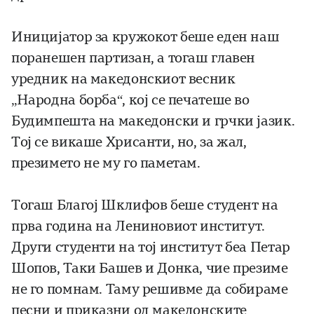
Иницијатор за кружокот беше еден наш
поранешен партизан, а тогаш главен
уредник на македонскиот весник
„Народна борба“, кој се печатеше во
Будимпешта на македонски и грчки јазик.
Тој се викаше Хрисанти, но, за жал,
презимето не му го паметам.
Тогаш Благој Шклифов беше студент на
прва година на Лениновиот институт.
Други студенти на тој институт беа Петар
Шопов, Таки Башев и Донка, чие презиме
не го помнам. Таму решивме да собираме
песни и приказни од македонските