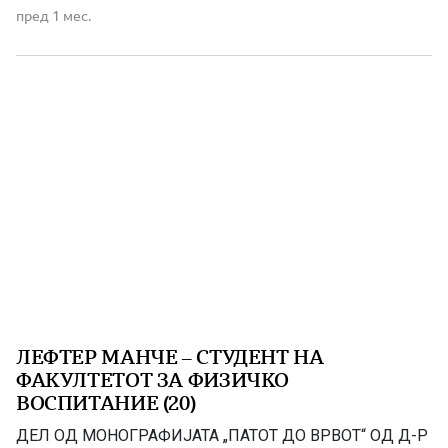
зашто имам убава девојка и почнав да чувствувам
пред 1 мес.
самодоверба, зашто знаев дека ако завршам за
професор по физичка култура пред […]
ЛЕФТЕР МАНЧЕ – СТУДЕНТ НА
ФАКУЛТЕТОТ ЗА ФИЗИЧКО
ВОСПИТАНИЕ (20)
ДЕЛ ОД МОНОГРАФИЈАТА „ПАТОТ ДО ВРВОТ“ OД Д-Р