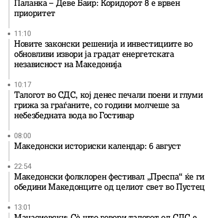
Паланка – Деве Баир: Коридорот 8 е врвен
приоритет
11:10
Новите законски решенија и инвестициите во
обновливи извори ја градат енергетската
независност на Македонија
10:17
Талогот во СДС, кој денес печали поени и глуми
грижа за граѓаните, со години молчеше за
небезбедната вода во Гостивар
08:00
Македонски историски календар: 6 август
22:54
Македонски фолклорен фестивал „Преспа“ ќе ги
обедини Македонците од целиот свет во Пустец
13:01
Манасиевски: Сè што говори талогот од СДС е