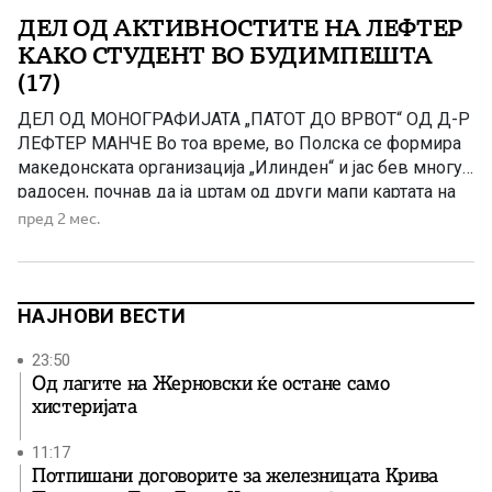
ДЕЛ ОД АКТИВНОСТИТЕ НА ЛЕФТЕР
КАКО СТУДЕНТ ВО БУДИМПЕШТА
(17)
ДЕЛ ОД МОНОГРАФИЈАТА „ПАТОТ ДО ВРВОТ“ OД Д-Р
ЛЕФТЕР МАНЧЕ Во тоа време, во Полска се формира
македонската организација „Илинден“ и јас бев многу
радосен, почнав да ја цртам од други мапи картата на
Македонија, но во нејзините етничко-географски
пред 2 мес.
граници, пред поделбата во Букурешт, во 1913 год.
Почнав да одам редовно и во Бугарскиот културен […]
НАЈНОВИ ВЕСТИ
23:50
Од лагите на Жерновски ќе остане само
хистеријата
11:17
Потпишани договорите за железницата Крива