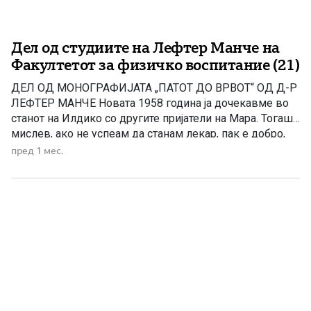
Дел од студиите на Лефтер Манче на
Факултетот за физичко воспитание (21)
ДЕЛ ОД МОНОГРАФИЈАТА „ПАТОТ ДО ВРВОТ“ OД Д-Р
ЛЕФТЕР МАНЧЕ Новата 1958 година ја дочекавме во
станот на Илдико со другите пријатели на Мара. Тогаш
мислев, ако не успеам да станам лекар, пак е добро,
зашто имам убава девојка и почнав да чувствувам
пред 1 мес.
самодоверба, зашто знаев дека ако завршам за
професор по физичка култура пред […]