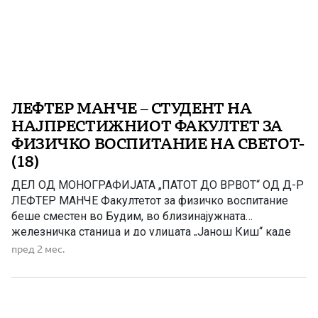
ЛЕФТЕР МАНЧЕ – СТУДЕНТ НА
НАЈПРЕСТИЖНИОТ ФАКУЛТЕТ ЗА
ФИЗИЧКО ВОСПИТАНИЕ НА СВЕТОТ-
(18)
ДЕЛ ОД МОНОГРАФИЈАТА „ПАТОТ ДО ВРВОТ“ OД Д-Р
ЛЕФТЕР МАНЧЕ Факултетот за физичко воспитание
беше сместен во Будим, во близинајужната
железничка станица и до улицата „Јанош Киш“ каде
што живеев во 1951/52 година во Домот како ученик
пред 2 мес.
во гимназијата „Шандор Петефи“. Главната зграда била
изградена во 1925 год., а подоцна се изградени уште
една сала […]