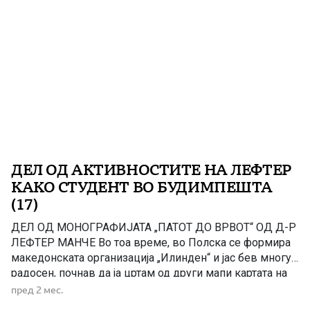
ДЕЛ ОД АКТИВНОСТИТЕ НА ЛЕФТЕР
КАКО СТУДЕНТ ВО БУДИМПЕШТА
(17)
ДЕЛ ОД МОНОГРАФИЈАТА „ПАТОТ ДО ВРВОТ“ OД Д-Р
ЛЕФТЕР МАНЧЕ Во тоа време, во Полска се формира
македонската организација „Илинден“ и јас бев многу
радосен, почнав да ја цртам од други мапи картата на
Македонија, но во нејзините етничко-географски
пред 2 мес.
граници, пред поделбата во Букурешт, во 1913 год.