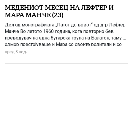
МЕДЕНИОТ МЕСЕЦ НА ЛЕФТЕР И
МАРА МАНЧЕ (23)
Дел од монографијата „Патот до врвот“ од д-р Лефтер
Манче Во летото 1960 година, кога повторно бев
преведувач на една бугарска група на Балатон, таму на
одмор престојуваше и Мара со своите родители и со
Ева. Ја поканив да дојде со мене со брод до Бадацон,
пред 3 нед.
каде што требаше да ручаме со групата составена од
[…]