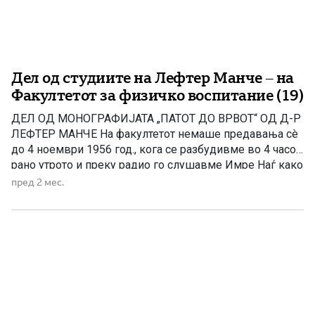
Дел од студиите на Лефтер Манче – на
Факултетот за физичко воспитание (19)
ДЕЛ ОД МОНОГРАФИЈАТА „ПАТОТ ДО ВРВОТ“ OД Д-Р
ЛЕФТЕР МАНЧЕ На факултетот немаше предавања сè
до 4 ноември 1956 год., кога се разбудивме во 4 часот
рано утрото и преку радио го слушавме Имре Наѓ како
се обраќа до народот и кажува дека Црвената армија
пред 2 мес.
ја нападнала Будимпешта, а унгарската армија и
народот се борат […]