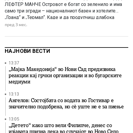
ЛЕФТЕР МАНЧЕ Островот е богат со зеленило и има
само три згради – националниот базен и хотелите
„Гранд“ и „Термал“. Каде и да продупчиш длабока
дупка во Будимпешта, и на многу места во Унгарија, ќе
пред 3 мес.
најдеш топла минерална вода. Тоа го знаеле и Турците,
кои иако биле […]
НАЈНОВИ ВЕСТИ
13:37
„Мајка Македонија“ во Нови Сад предизвика
реакции кај грчки организации и во бугарските
медиуми
13:13
Ангелов: Состојбата со водата во Гостивар е
значително подобрена, но сè уште не е за пиење
13:05
„Детето“ како што вели Филипче, денес со
изјавата призна дека во случајот во Ново Село