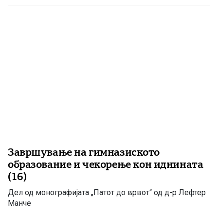
Почнав да одам редовно и во Бугарскиот културен […]
Завршување на гимназиското
образование и чекорење кон иднината
(16)
Дел од монографијата „Патот до врвот“ од д-р Лефтер
Манче