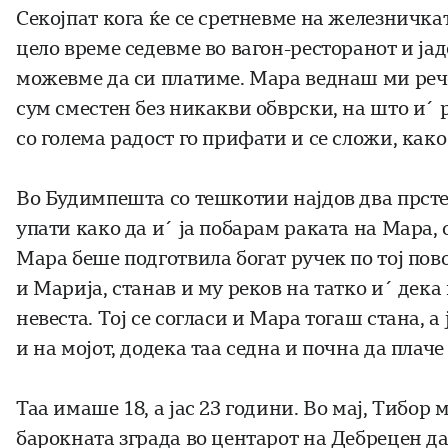
Секојпат кога ќе се сретневме на железничкат
цело време седевме во вагон-ресторанот и ја
можевме да си платиме. Мара веднаш ми рече 
сум сместен без никакви обврски, на што и´ 
со голема радост го прифати и се сложи, како
Во Будимпешта со тешкотии најдов два прстен
упати како да и´ ја побарам раката на Мара, о
Мара беше подготвила богат ручек по тој пов
и Марија, станав и му реков на татко и´ дека
невеста. Тој се согласи и Мара тогаш стана, а 
и на мојот, додека таа седна и почна да плаче
Таа имаше 18, а јас 23 години. Во мај, Тибор 
барокната зграда во центарот на Дебрецен да 