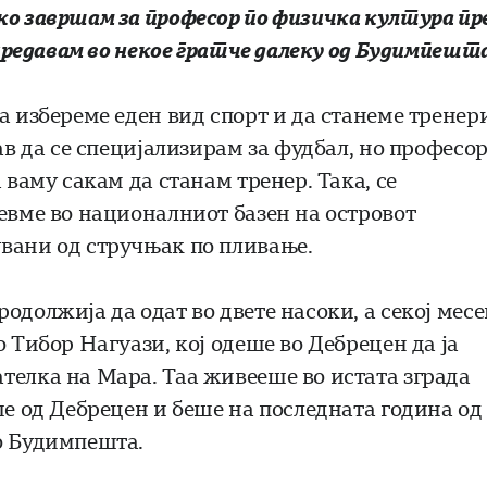
ко завршам за професор по физичка култура пр
а предавам во некое гратче далеку од Будимпешт
а избереме еден вид спорт и да станеме тренери
ав да се специјализирам за фудбал, но професо
 ваму сакам да станам тренер. Така, се
девме во националниот базен на островот
вани од стручњак по пливање.
одолжија да одат во двете насоки, а секој месе
 Тибор Нагуази, кој одеше во Дебрецен да ја
телка на Мара. Таа живееше во истата зграда
ше од Дебрецен и беше на последната година од
о Будимпешта.