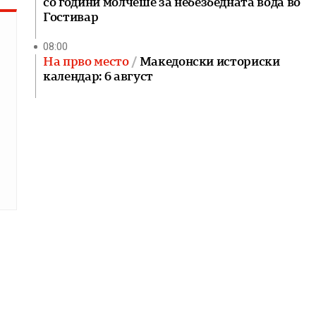
со години молчеше за небезбедната вода во
Гостивар
08:00
На прво место
Македонски историски
календар: 6 август