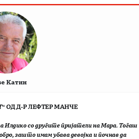
ве Катин
Т“
OД Д-Р ЛЕФТЕР МАНЧЕ
на Илдико со другите пријатели на Мара. Тогаш
добро, зашто имам убава девојка и почнав да