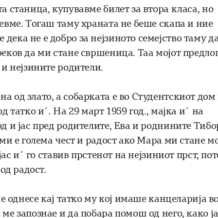
а станица, купувавме билет за втора класа, но
девме. Тогаш таму храната не беше скапа и ние
дека не е добро за нејзиното семејство таму д
реков да ми стане свршеница. Таа мојот предло
 и нејзините родители.
а од злато, а собарката е во Студентскиот дом
д татко и´. На 29 март 1959 год., мајка и´ на
од и јас пред родителите, Ева и роднините Тибо
 ми е голема чест и радост ако Мара ми стане м
јас и´ го ставив прстенот на нејзиниот прст, пот
 од радост.
ме однесе кај татко му кој имаше канцеларија в
ме запознае и да побара помош од него, како ј