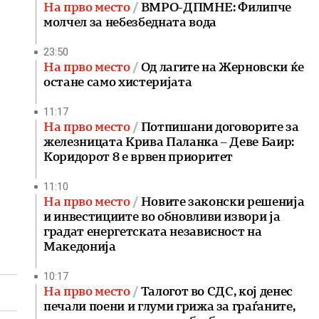
На прво место
ВМРО-ДПМНЕ: Филипче
молчел за небезбедната вода
23:50
На прво место
Од лагите на Жерновски ќе
остане само хистеријата
11:17
На прво место
Потпишани договорите за
железницата Крива Паланка – Деве Баир:
Коридорот 8 е врвен приоритет
11:10
На прво место
Новите законски решенија
и инвестициите во обновливи извори ја
градат енергетската независност на
Македонија
10:17
На прво место
Талогот во СДС, кој денес
печали поени и глуми грижа за граѓаните,