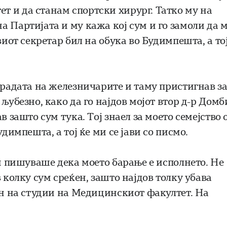
 и да станам спортски хирург. Татко му на
 Партијата и му кажа кој сум и го замоли да 
виот секретар бил на обука во Будимпешта, а тој
градата на железничарите и таму пристигнав з
љубезно, како да го најдов мојот втор д-р Домб
в зашто сум тука. Тој знаел за моето семејство 
димпешта, а тој ќе ми се јави со писмо.
ми пишуваше дека моето барање е исполнето. Не
 колку сум среќен, зашто најдов толку убава
мен на студии на Медицинскиот факултет. На