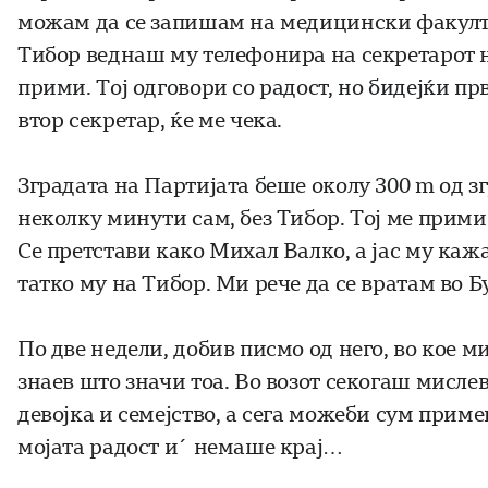
можам да се запишам на медицински факултет
Тибор веднаш му телефонира на секретарот на
прими. Тој одговори со радост, но бидејќи пр
втор секретар, ќе ме чека.
Зградата на Партијата беше околу 300 m од з
неколку минути сам, без Тибор. Тој ме прими 
Се претстави како Михал Валко, а јас му кажа
татко му на Тибор. Ми рече да се вратам во Бу
По две недели, добив писмо од него, во кое 
знаев што значи тоа. Во возот секогаш мислев
девојка и семејство, а сега можеби сум при
мојата радост и´ немаше крај…