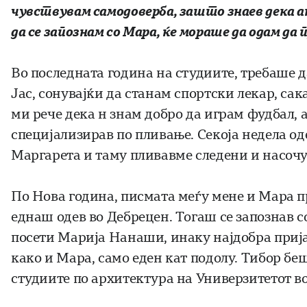
чувствувам самодоверба, зашто знаев дека а
да се запознам со Мара, ќе мораше да одам д
Во последната година на студиите, требаше д
Јас, сонувајќи да станам спортски лекар, сак
ми рече дека н знам добро да играм фудбал, а
специјализирав по пливање. Секоја недела о
Маргарета и таму пливавме следени и насочу
По Нова година, писмата меѓу мене и Мара пр
еднаш одев во Дебрецен. Тогаш се запознав со
посети Марија Нанаши, инаку најдобра прија
како и Мара, само еден кат подолу. Тибор бе
студиите по архитектура на Универзитетот в