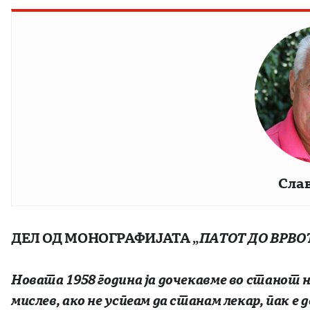
Сла
ДЕЛ ОД МОНОГРАФИЈАТА „
ПАТОТ ДО ВРВО
Новата 1958 година ја дочекавме во станот 
мислев, ако не успеам да станам лекар, пак е 