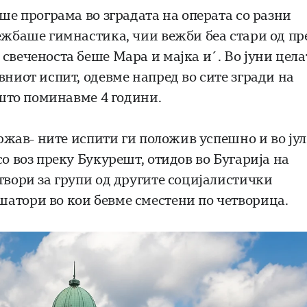
аше програма во зградата на операта со разни
вежбаше гимнастика, чии вежби беа стари од пр
свеченоста беше Мара и мајка и´. Во јуни цела
вниот испит, одевме напред во сите згради на
 што поминавме 4 години.
Држав- ните испити ги положив успешно и во ју
о воз преку Букурешт, отидов во Бугарија на
твори за групи од другите социјалистички
атори во кои бевме сместени по четворица.