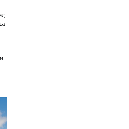
ед
та
ли