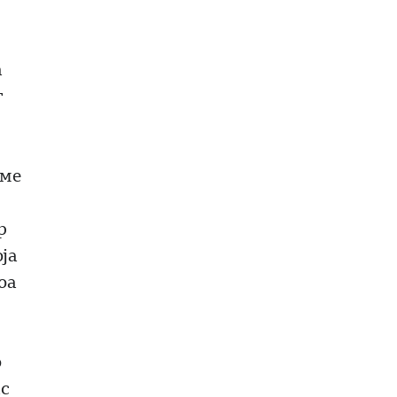
а
г
 ме
р
оја
оа
о
ас