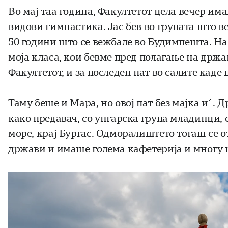
Во мај таа година, Факултетот цела вечер им
видови гимнастика. Јас бев во групата што 
50 години што се вежбале во Будимпешта. На 
моја класа, кои бевме пред полагање на држа
Факултетот, и за последен пат во салите каде
Таму беше и Мара, но овој пат без мајка и´. 
како предавач, со унгарска група младинци, с
море, крај Бургас. Одморалиштето тогаш се о
држави и имаше голема кафетерија и многу ш