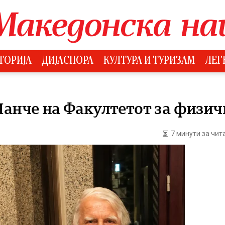
ТОРИЈА
ДИЈАСПОРА
КУЛТУРА И ТУРИЗАМ
ЛЕГ
анче на Факултетот за физичк
7 минути за чи