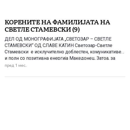
КОРЕНИТЕ НА ФАМИЛИЈАТА НА
СВЕТЛЕ СТАМЕВСКИ (9)
ДЕЛ ОД МОНОГРАФИЈАТА „СВЕТОЗАР – СВЕТЛЕ
СТАМЕВСКИ“ ОД СЛАВЕ КАТИН Светозар-Светле
Стамевски е исклучително доблестен, комуникативен
и полн со позитивна енергија Македонец, Затоа, за
подобро да го портретираме неговиот лик и воопшто
пред 1 мес.
неговиот животек ќе се вратиме многу децении
наназад Инаку, бабата Менка која била најмала,
немала брат, а сите сестри и биле омажени, па
дечињата и немале каде да […]