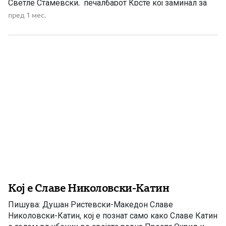
Светле Стамевски, печалбарот Крсте кој заминал за
Америка. Инаку, при крајот на 19-от и почетокот на 20-
пред 1 мес.
от век печалбарството станало масовна појава во
Тетовско и еден од најсилните докази за
неподносливата состојба, особено во македонските
села […]
Кој е Славе Николовски-Катин
Пишува: Душан Ристевски-Македон Славе
Николовски-Катин, кој е познат само како Славе Катин