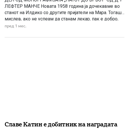
ЛЕФТЕР МАНЧЕ Новата 1958 година ја дочекавме во
станот на Илдико со другите пријатели на Мара. Тогаш
мислев, ако не успеам да станам лекар, пак е добро,
зашто имам убава девојка и почнав да чувствувам
пред 1 мес.
самодоверба, зашто знаев дека ако завршам за
професор по физичка култура пред […]
Славе Катин е добитник на наградата