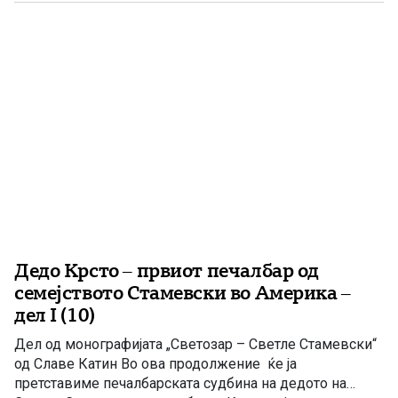
човештвото. Неговата унија ја опиша (употребувајќи го
терминот „хомонија”) како една […]
Дедо Крсто – првиот печалбар од
семејството Стамевски во Америка –
дел I (10)
Дел од монографијата „Светозар – Светле Стамевски“
од Славе Катин Во ова продолжение ќе ја
претставиме печалбарската судбина на дедото на