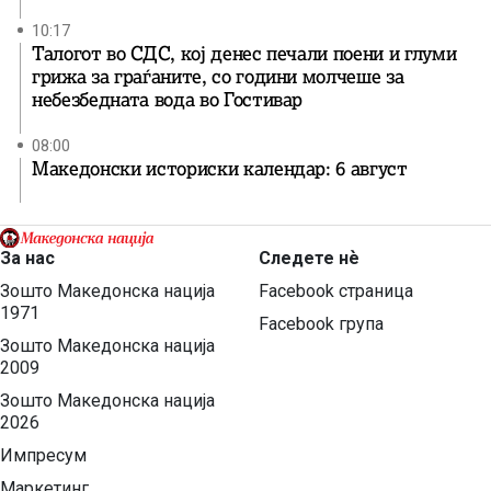
10:17
Талогот во СДС, кој денес печали поени и глуми
грижа за граѓаните, со години молчеше за
небезбедната вода во Гостивар
08:00
Македонски историски календар: 6 август
За нас
Следете нѐ
Зошто Македонска нација
Facebook страница
1971
Facebook група
Зошто Македонска нација
2009
Зошто Македонска нација
2026
Импресум
Маркетинг