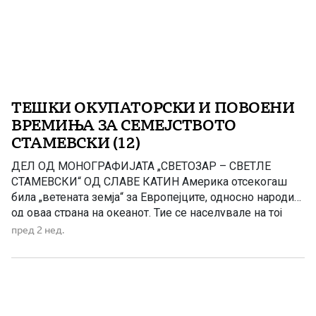
ТЕШКИ ОКУПАТОРСКИ И ПОВОЕНИ
ВРЕМИЊА ЗА СЕМЕЈСТВОТО
СТАМЕВСКИ (12)
ДЕЛ ОД МОНОГРАФИЈАТА „СВЕТОЗАР – СВЕТЛЕ
СТАМЕВСКИ“ ОД СЛАВЕ КАТИН Америка отсекогаш
била „ветената земја“ за Европејците, односно народите
од оваа страна на океанот. Тие се населувале на тој
богат и по многу нешта карактеристичен континент од
пред 2 нед.
почетокот на освојувањето до денешни дни. Процесот
на доселување непрекинато трае и, веројатно, ќе
продолжи и во иднина. […]