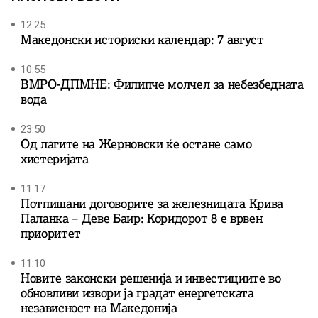
12:25
Македонски историски календар: 7 август
10:55
ВМРО-ДПМНЕ: Филипче молчел за небезбедната
вода
23:50
Од лагите на Жерновски ќе остане само
хистеријата
11:17
Потпишани договорите за железницата Крива
Паланка – Деве Баир: Коридорот 8 е врвен
приоритет
11:10
Новите законски решенија и инвестициите во
обновливи извори ја градат енергетската
независност на Македонија