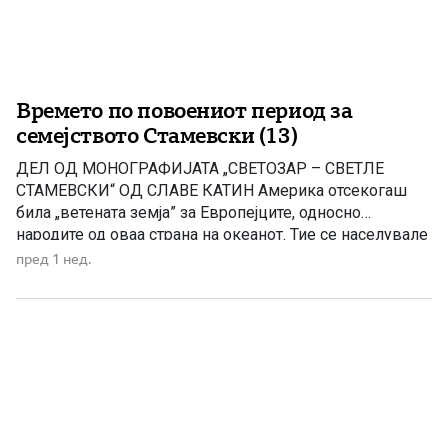
Времето по повоениот период за
семејството Стамевски (13)
ДЕЛ ОД МОНОГРАФИЈАТА „СВЕТОЗАР – СВЕТЛЕ
СТАМЕВСКИ“ ОД СЛАВЕ КАТИН Америка отсекогаш
била „ветената земја” за Европејците, односно
народите од оваа страна на океанот. Тие се населувале
на тој богат и по многу нешта карактеристичен
пред 1 нед.
континент од почетокот на освојувањето до денешни
дни. Исто така, мака видел Крсте и по војната. Мака
видел од македонските […]