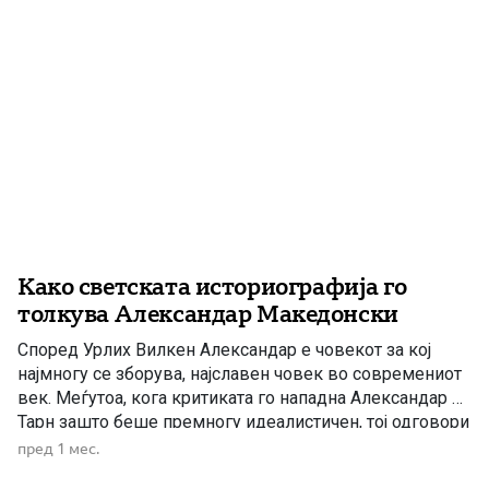
примерот на Јохан Густав Драјзен, […]
Како светската историографија го
толкува Александар Македонски
Според Урлих Вилкен Александар е човекот за кој
најмногу се зборува, најславен човек во современиот
век. Меѓутоа, кога критиката го нападна Александар на
Тарн зашто беше премногу идеалистичен, тој одговори
во еден научен труд дека Александар бездруго бил
пред 1 мес.
првиот кој размислувал за обединување на