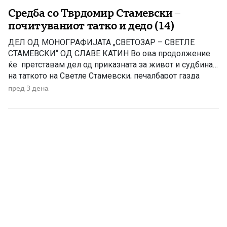
Средба со Тврдомир Стамевски –
почитуваниот татко и дедо (14)
ДЕЛ ОД МОНОГРАФИЈАТА „СВЕТОЗАР – СВЕТЛЕ
СТАМЕВСКИ“ ОД СЛАВЕ КАТИН Во ова продолжение
ќе претставам дел од приказната за живот и судбина
на таткото на Светле Стамевски, печалбарот газда
Тврдомир (денес покоен), кој беше вистинска легенда,
пред 3 дена
столб на Стамевци, прекрасен соговорник, човек кој и
долго и многу памтеше Моето патување од Чикаго го
продолжив за Детроит со летот […]