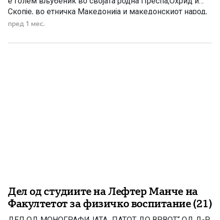
е голем вљубеник во својата родна Преспа,Охрид и
Скопје, во етничка Македонија и македонскиот народ,
како и во Македонската православна црква –
пред 1 мес.
Охридска архиепископија и во Македонците насекаде
во светот. Тој и’ е познат на македонската и на
меѓународната јавност по неговите бројни публикации,
[…]
Дел од студиите на Лефтер Манче на
Факултетот за физичко воспитание (21)
ДЕЛ ОД МОНОГРАФИЈАТА „ПАТОТ ДО ВРВОТ“ OД Д-Р