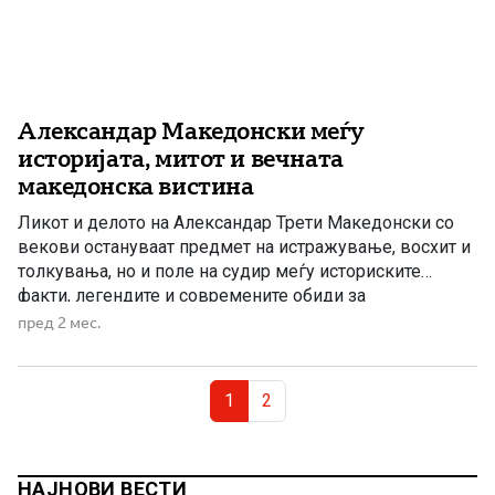
Александар Македонски меѓу
историјата, митот и вечната
македонска вистина
Ликот и делото на Александар Трети Македонски со
векови остануваат предмет на истражување, восхит и
толкувања, но и поле на судир меѓу историските
факти, легендите и современите обиди за
присвојување на минатото. Во време кога различни
пред 2 мес.
политички и идеолошки центри се обидуваат да ги
преобликуваат историските факти и да ги присвојуваат
Page navigation
достигнувањата на древните цивилизации, […]
Current Page
Page
1
2
НАЈНОВИ ВЕСТИ