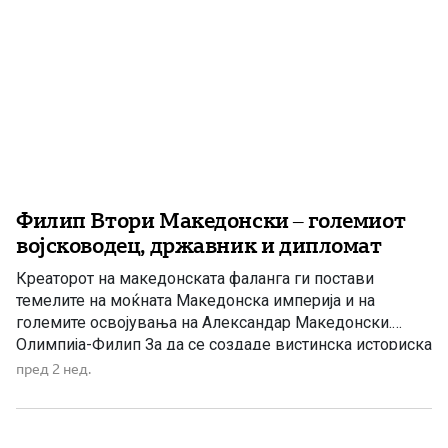
Филип Втори Македонски – големиот
војсководец, државник и дипломат
Креаторот на македонската фаланга ги постави
темелите на моќната Македонска империја и на
големите освојувања на Александар Македонски.
Олимпија-Филип За да се создаде вистинска историска
слика за Филип Втори Македонски, неопходно е
пред 2 нед.
неговото владеење да се разгледува ослободено од
атинското, а особено од Демостеновото гледиште.
Современите историски истражувања, следејќи го