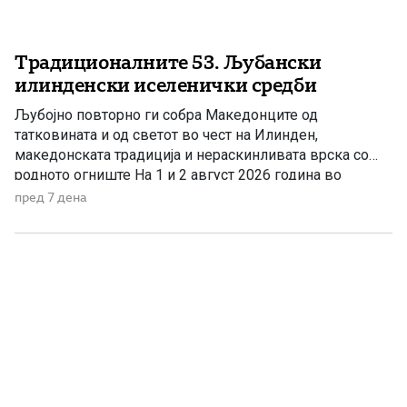
Традиционалните 53. Љубански
илинденски иселенички средби
Љубојно повторно ги собра Македонците од
татковината и од светот во чест на Илинден,
македонската традиција и нераскинливата врска со
родното огниште На 1 и 2 август 2026 година во
Љубојно се одржаа традиционалните „53. Љубански
пред 7 дена
илинденски иселенички средби“. Оваа манифестација
има големо значење не само за Љубојно и Преспа,
туку и за цела Македонија, […]