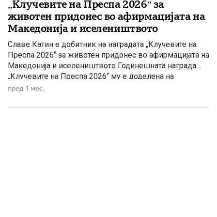
„Клучевите на Преспа 2026“ за
животен придонес во афирмацијата на
Македонија и иселеништвото
Славе Катин е добитник на наградата „Клучевите на
Преспа 2026“ за животен придонес во афирмацијата на
Македонија и иселеништвото Годинешната награда
„Клучевите на Преспа 2026“ му е доделена на
истакнатиот македонски публицист, новинар и
пред 1 мес.
аналитичар Славе Катин, како признание за неговите
достигнувања во публицистиката, науката и
новинарството, за повеќедеценискиот придонес во
афирмацијата на Македонија во […]