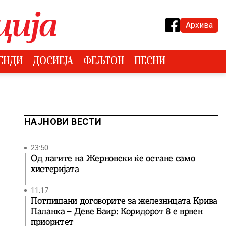
Архива
ЕНДИ
ДОСИЕЈА
ФЕЉТОН
ПЕСНИ
НАЈНОВИ ВЕСТИ
23:50
Од лагите на Жерновски ќе остане само
хистеријата
11:17
Потпишани договорите за железницата Крива
Паланка – Деве Баир: Коридорот 8 е врвен
приоритет