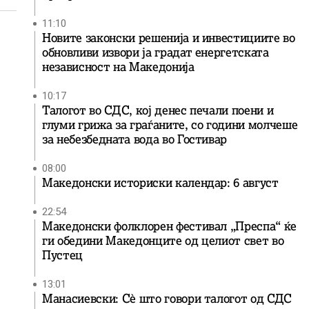
11:10
Новите законски решенија и инвестициите во
обновливи извори ја градат енергетската
независност на Македонија
10:17
Талогот во СДС, кој денес печали поени и
глуми грижа за граѓаните, со години молчеше
за небезбедната вода во Гостивар
08:00
Македонски историски календар: 6 август
22:54
Македонски фолклорен фестивал „Преспа“ ќе
ги обедини Македонците од целиот свет во
Пустец
13:01
Манасиевски: Сè што говори талогот од СДС