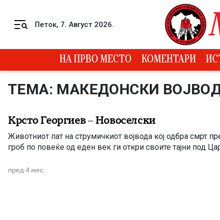
Skip to content
Петок, 7. Август 2026.
Menu
НА ПРВО МЕСТО
КОМЕНТАРИ
ИС
ТЕМА: МАКЕДОНСКИ ВОЈВО
Крсто Георгиев – Новоселски
Животниот пат на струмичкиот војвода кој одбра смрт пр
гроб по повеќе од еден век ги откри своите тајни под Ца
пред 4 мес.