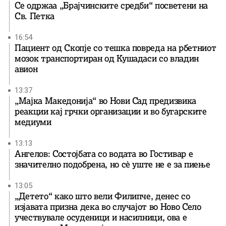
Се одржаа „Брајчинските средби“ посветени на
Св. Петка
16:54
Пациент од Скопје со тешка повреда на рбетниот
мозок транспортиран од Кушадаси со владин
авион
13:37
„Мајка Македонија“ во Нови Сад предизвика
реакции кај грчки организации и во бугарските
медиуми
13:13
Ангелов: Состојбата со водата во Гостивар е
значително подобрена, но сè уште не е за пиење
13:05
„Детето“ како што вели Филипче, денес со
изјавата призна дека во случајот во Ново Село
учествувале осуденици и насилници, ова е