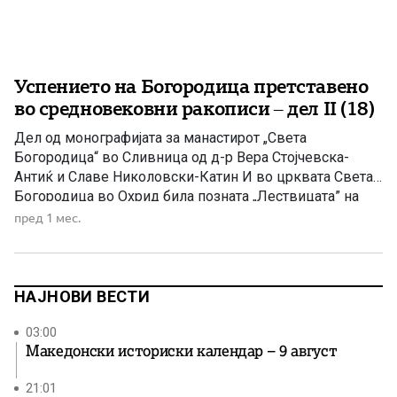
Успението на Богородица претставено
во средновековни ракописи – дел II (18)
Дел од монографијата за манастирот „Света
Богородица“ во Сливница од д-р Вера Стојчевска-
Антиќ и Славе Николовски-Катин И во црквата Света
Богородица во Охрид била позната „Лествицата” на
Јоан Лествичник, во 1360 година. Во неа биле
пред 1 мес.
извршени и други значајни преписи. Во овој поглед не
заостанува и црквата Света Богородица – Елеуса, во
која настанале 4 […]
НАЈНОВИ ВЕСТИ
03:00
Македонски историски календар – 9 август
21:01