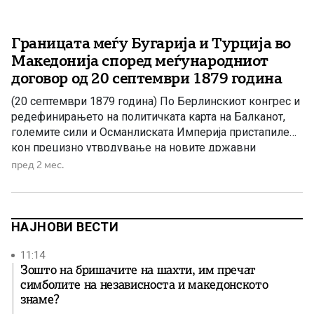
Границата меѓу Бугарија и Турција во
Македонија според меѓународниот
договор од 20 септември 1879 година
(20 септември 1879 година) По Берлинскиот конгрес и
редефинирањето на политичката карта на Балканот,
големите сили и Османлиската Империја пристапиле
кон прецизно утврдување на новите државни
граници. Еден од документите што има особено
пред 2 мес.
значење за македонската историја е Актот од 20
септември 1879 година, во кој детално е опишана
границата помеѓу Кнежевството Бугарија и
Османлиската […]
НАЈНОВИ ВЕСТИ
11:14
Зошто на бришачите на шахти, им пречат
симболите на независноста и македонското
знаме?