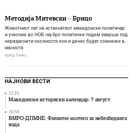
Методија Митевски – Брицо
Животниот пат на истакнатиот македонски политичар
и учесник во НОБ чиј брз политички подем заврши под
неразјаснети околности кои и денес будат сомнежи во
јавноста
пред 3 мес.
НАЈНОВИ ВЕСТИ
12:25
Македонски историски календар: 7 август
10:55
ВМРО-ДПМНЕ: Филипче молчел за небезбедната
вода