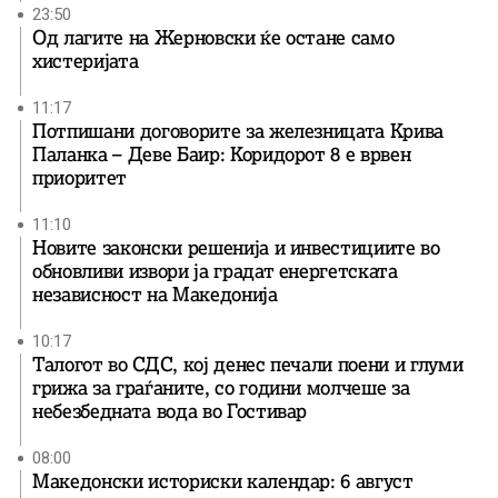
23:50
Од лагите на Жерновски ќе остане само
хистеријата
11:17
Потпишани договорите за железницата Крива
Паланка – Деве Баир: Коридорот 8 е врвен
приоритет
11:10
Новите законски решенија и инвестициите во
обновливи извори ја градат енергетската
независност на Македонија
10:17
Талогот во СДС, кој денес печали поени и глуми
грижа за граѓаните, со години молчеше за
небезбедната вода во Гостивар
08:00
Македонски историски календар: 6 август