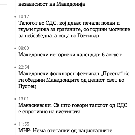
независност на Македонија
10:17
Талогот во СДС, кој денес печали поени и
глуми грижа за граѓаните, со години молчеше
за небезбедната вода во Гостивар
08:00
Македонски историски календар: 6 август
22:54
Македонски фолклорен фестивал „Преспа“ ќе
ги обедини Македонците од целиот свет во
Пустец
13:01
Манасиевски: Сè што говори талогот од СДС
е спротивно на вистината
11:55
МНР: Нема отстапки од националните