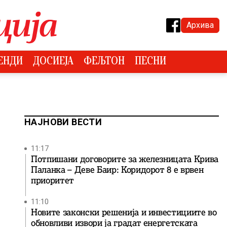
Архива
ЕНДИ
ДОСИЕЈА
ФЕЉТОН
ПЕСНИ
НАЈНОВИ ВЕСТИ
11:17
Потпишани договорите за железницата Крива
Паланка – Деве Баир: Коридорот 8 е врвен
приоритет
11:10
Новите законски решенија и инвестициите во
обновливи извори ја градат енергетската