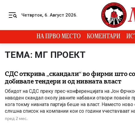
Skip to content
Четврток, 6. Август 2026.
Menu
НА ПРВО МЕСТО
КОМЕНТАРИ
ИС
ТЕМА: МГ ПРОЕКТ
СДС открива „скандали“ во фирми што с
добивале тендери и од нивната власт
Обидот на СДС преку прес-конференцијата на Јон Фрчко
наводен скандал околу јавните набавки отвори повеќе 
кога токму нивната партија беше на власт. Наместо ново 
слушна список на компании кои со години учествуваат на
добивале договори од институции управувани од функци
пред 2 мес.
Фрчкоски, син […]