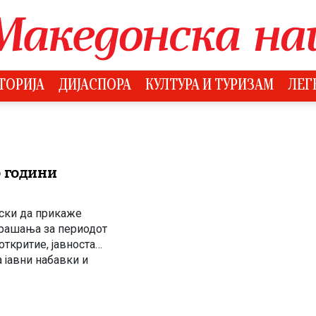
ТОРИЈА
ДИЈАСПОРА
КУЛТУРА И ТУРИЗАМ
ЛЕГ
о години
ски да прикаже
прашања за периодот
откритие, јавноста
 јавни набавки и
онери на СДС. Јон