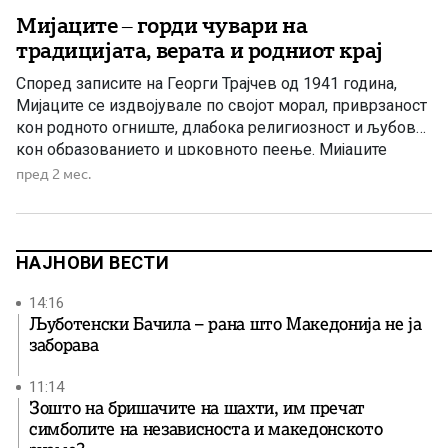
Мијаците – горди чувари на
традицијата, верата и родниот крај
Според записите на Георги Трајчев од 1941 година,
Мијаците се издвојувале по својот морал, приврзаност
кон родното огниште, длабока религиозност и љубов
кон образованието и црковното пеење. Мијаците
претставуваат една од најпознатите и најсамобитни
пред 2 мес.
етнографски групи во Македонија. Нивната култура,
традиција, архитектура, занаетчиство и духовен живот
оставиле длабока трага во македонската историја и
народно наследство. […]
НАЈНОВИ ВЕСТИ
14:16
Љуботенски Бачила – рана што Македонија не ја
заборава
11:14
Зошто на бришачите на шахти, им пречат
симболите на независноста и македонското