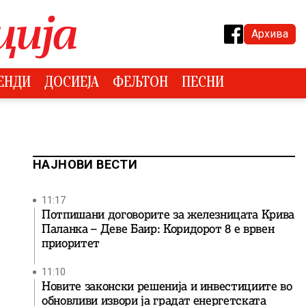
Архива
ЕНДИ
ДОСИЕЈА
ФЕЉТОН
ПЕСНИ
НАЈНОВИ ВЕСТИ
11:17
Потпишани договорите за железницата Крива
Паланка – Деве Баир: Коридорот 8 е врвен
приоритет
11:10
Новите законски решенија и инвестициите во
обновливи извори ја градат енергетската