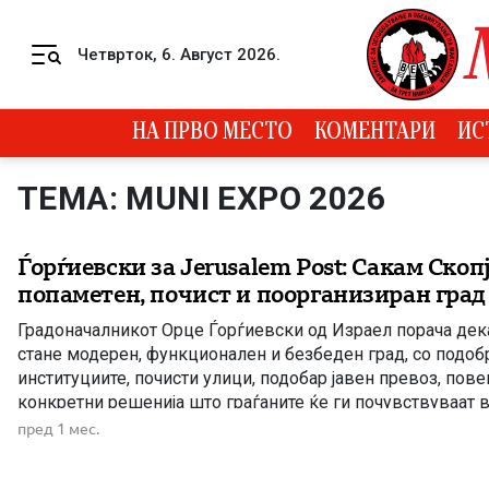
Skip to content
Четврток, 6. Август 2026.
Menu
НА ПРВО МЕСТО
КОМЕНТАРИ
ИС
ТЕМА: MUNI EXPO 2026
Ѓорѓиевски за Jerusalem Post: Сакам Скопј
попаметен, почист и поорганизиран град
Градоначалникот Орце Ѓорѓиевски од Израел порача дек
стане модерен, функционален и безбеден град, со подоб
институциите, почисти улици, подобар јавен превоз, пов
конкретни решенија што граѓаните ќе ги почувствуваат 
живот. Градоначалникот на Скопје, Орце Ѓорѓиевски, во и
пред 1 мес.
Post порача дека главниот град на Македонија […]