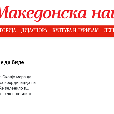
ТОРИЈА
ДИЈАСПОРА
КУЛТУРА И ТУРИЗАМ
ЛЕГ
е да биде
а Скопје мора да
ра координација на
еќе зеленило и
во секојдневниот
нтервју за Jerusalem