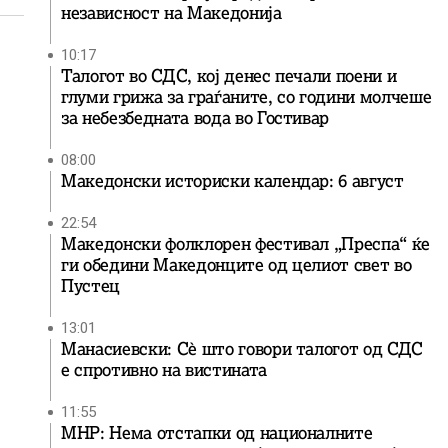
независност на Македонија
10:17
Талогот во СДС, кој денес печали поени и
глуми грижа за граѓаните, со години молчеше
за небезбедната вода во Гостивар
08:00
Македонски историски календар: 6 август
22:54
Македонски фолклорен фестивал „Преспа“ ќе
ги обедини Македонците од целиот свет во
Пустец
13:01
Манасиевски: Сè што говори талогот од СДС
е спротивно на вистината
11:55
МНР: Нема отстапки од националните