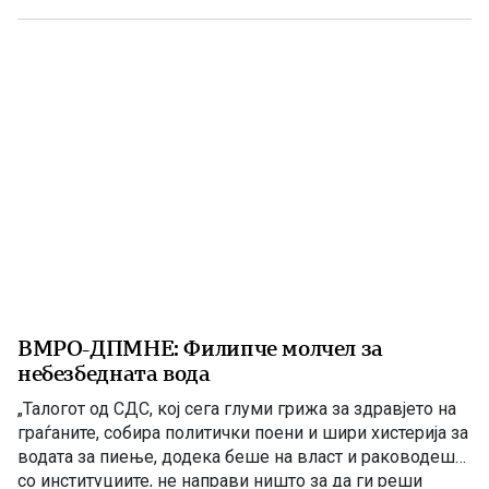
1903 година европската јавност ги добила првите
поопширни вести за востанието што неколку дена
претходно избувнало […]
ВМРО-ДПМНЕ: Филипче молчел за
небезбедната вода
„Талогот од СДС, кој сега глуми грижа за здравјето на
граѓаните, собира политички поени и шири хистерија за
водата за пиење, додека беше на власт и раководеше
со институциите, не направи ништо за да ги реши