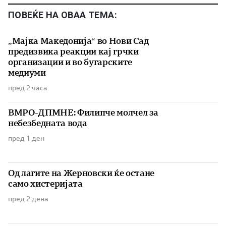
ПОВЕЌЕ НА ОВАА ТЕМА:
„Мајка Македонија“ во Нови Сад
предизвика реакции кај грчки
организации и во бугарските
медиуми
пред 2 часа
ВМРО-ДПМНЕ: Филипче молчел за
небезбедната вода
пред 1 ден
Од лагите на Жерновски ќе остане
само хистеријата
пред 2 дена