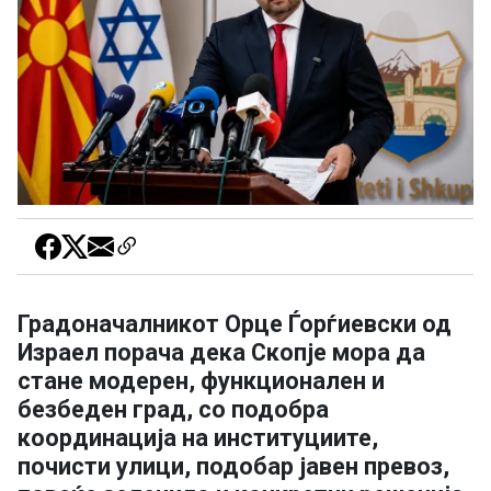
Градоначалникот Орце Ѓорѓиевски од
Израел порача дека Скопје мора да
стане модерен, функционален и
безбеден град, со подобра
координација на институциите,
почисти улици, подобар јавен превоз,