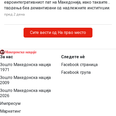
евроинтегративниот пат на Македонија, иако таквите
тврдења беа демантирани од надлежните институции.
Како што им пукна меурот од сапуница наречен
пред 2 дена
„мигранти за пари“, така на СДС му пука и најновата
конструкција – дека власта тајно се подготвува да го
[…]
Сите вести од На прво место
За нас
Следете нѐ
Зошто Македонска нација
Facebook страница
1971
Facebook група
Зошто Македонска нација
2009
Зошто Македонска нација
2026
Импресум
Маркетинг