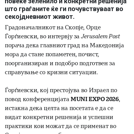
повеќе зеленило и конкретни решенија
што граѓаните ќе ги почувствуваат во
секојдневниот живот.
Градоначалникот на Скопје, Орце
Ѓорѓиевски, во интервју за
Jerusalem
Post
порача дека главниот град на Македонија
мора да стане попаметен, почист,
поорганизиран и подобро подготвен за
справување со кризни ситуации.
Ѓорѓиевски, кој престојува во Израел по
повод конференцијата
MUNI
EXPO
2026
,
истакна дека целта на посетата е да се
видат конкретни решенија и успешни
практики кои можат да се применат во