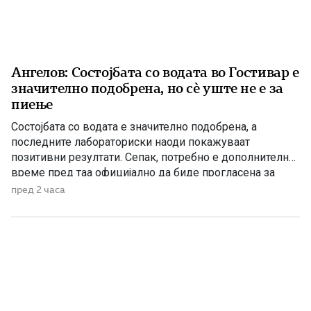
Ангелов: Состојбата со водата во Гостивар е
значително подобрена, но сè уште не е за
пиење
Состојбата со водата е значително подобрена, а
последните лабораториски наоди покажуваат
позитивни резултати. Сепак, потребно е дополнително
време пред таа официјално да биде прогласена за
исправна за пиење, изјави директорот на Дирекцијата
пред 2 часа
за заштита и спасување, Стојанче Ангелов. Тој посочи
дека конечната одлука ќе ја донесе Агенцијата за
храна и ветеринарство, откако надлежните
испитувања ќе […]