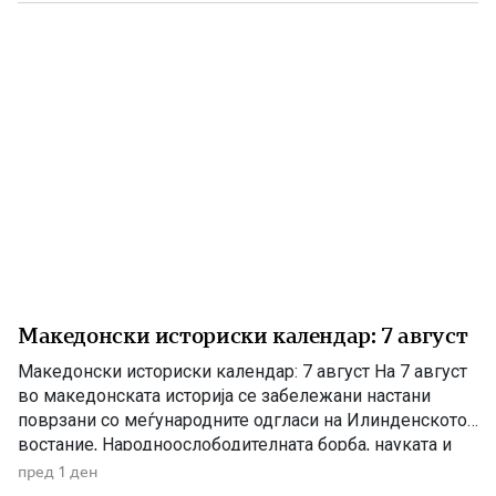
година, во екот на Илинденското востание, во Битола
бил убиен рускиот императорски конзул […]
Македонски историски календар: 7 август
Македонски историски календар: 7 август На 7 август
во македонската историја се забележани настани
поврзани со меѓународните одгласи на Илинденското
востание, Народноослободителната борба, науката и
современата македонска уметност. 1903 – Европскиот
пред 1 ден
печат известува за Илинденското востание На 7 август