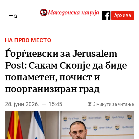
Skip to content
Архива
Menu
НА ПРВО МЕСТО
Ѓорѓиевски за Jerusalem
Post: Сакам Скопје да биде
попаметен, почист и
поорганизиран град
28. јуни 2026. — 15:45
3 минути за читање