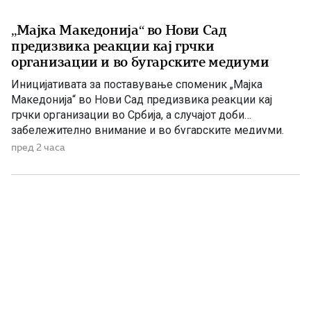
„Мајка Македонија“ во Нови Сад
предизвика реакции кај грчки
организации и во бугарските медиуми
Иницијативата за поставување споменик „Мајка
Македонија“ во Нови Сад предизвика реакции кај
грчки организации во Србија, а случајот доби
забележително внимание и во бугарските медиуми.
Македонскиот национален совет нагласува дека
пред 2 часа
споменикот нема политичка или територијална порака,
туку треба да биде траен симбол на македонскиот
народ, неговото историско паметење и културен
идентитет. Националниот совет на македонското […]