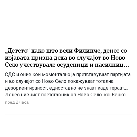
„Детето“ како што вели Филипче, денес со
изјавата призна дека во случајот во Ново
Село учествувале осуденици и насилници,
ова е талогот на Македонија
СДС и оние кои моментално ја претставуваат партијата
и во случајот со Ново Село покажуваат тотална
дезориентираност, едноставно не знаат каде тераат.
Денес нивниот претставник од Ново Село, кој Венко
Филипче го нарекува дете или воопшто учесниците во
пред 2 часа
случајот во Ново Село во панична прес-конференција
ги нарече деца, јавно призна дека е насилник и
осуденик. […]