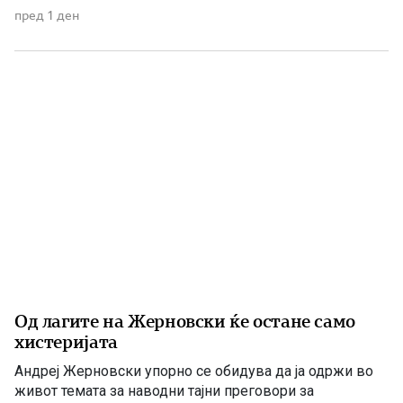
проблемите. Проблеми со квалитетот на водата за
пред 1 ден
пиење имаше и во времето кога Венко Филипче беше
министер за здравство, […]
Од лагите на Жерновски ќе остане само
хистеријата
Андреј Жерновски упорно се обидува да ја одржи во
живот темата за наводни тајни преговори за