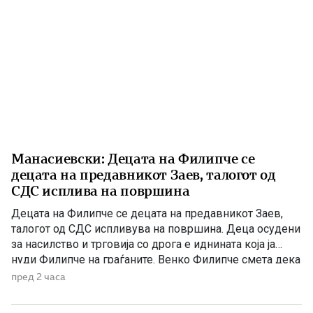
Манасиевски: Децата на Филипче се
децата на предавникот Заев, талогот од
СДС исплива на површина
Децата на Филипче се децата на предавникот Заев,
талогот од СДС испливува на површина. Деца осудени
за насилство и трговија со дрога е иднината која ја
нуди Филипче на граѓаните. Венко Филипче смета дека
со насилници и лица корисници на наркотични
пред 2 часа
средства и опојни дроги треба да се гради иднина.
Христијан Ефтимов внук на Заеви, […]