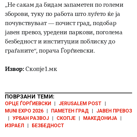
„Не сакам да бидам запаметен по големи
зборови, туку по работа што луѓето ќе ја
почувствуваат — почист град, подобар
јавен превоз, уредени паркови, поголема
безбедност и институции поблиску до
граѓаните“, порача Ѓорѓиевски.
Извор:
Скопје1.мк
ПОВРЗАНИ ТЕМИ:
ОРЦЕ ЃОРЃИЕВСКИ
|
JERUSALEM POST
|
MUNI EXPO 2026
|
ПАМЕТЕН ГРАД
|
ЈАВЕН ПРЕВОЗ
|
УРБАН РАЗВОЈ
|
СКОПЈЕ
|
МАКЕДОНИЈА
|
ИЗРАЕЛ
|
БЕЗБЕДНОСТ