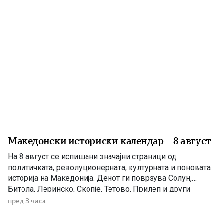
Македонски историски календар – 8 август
На 8 август се испишани значајни страници од
политичката, револуционерната, културната и поновата
историја на Македонија. Денот ги поврзува Солун,
Битола, Леринско, Скопје, Тетово, Прилеп и други
македонски краишта. 1903 – Убиен рускиот конзул
пред 3 часа
Александар Ростковски во Битола На 8 август 1903