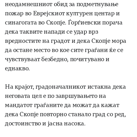
неодамнешниот обид за подметнување
пожар во Еврејскиот културен центар и
синагогата во Скопје. Ѓорѓиевски порача
дека таквите напади се удар врз
вредностите на градот и дека Скопје мора
да остане место во кое сите граѓани ќе се
чувствуваат безбедно, почитувано и
еднакво.
На крајот, градоначалникот истакна дека
неговата цел е по завршувањето на
мандатот граѓаните да можат да кажат
дека Скопје повторно станало град со ред,
достоинство и јасна насока.