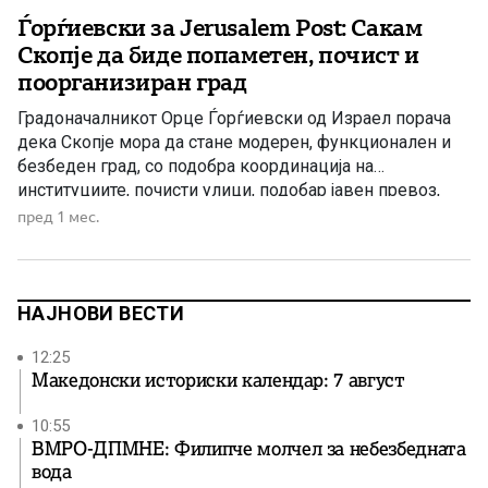
Ѓорѓиевски за Jerusalem Post: Сакам
Скопје да биде попаметен, почист и
поорганизиран град
Градоначалникот Орце Ѓорѓиевски од Израел порача
дека Скопје мора да стане модерен, функционален и
безбеден град, со подобра координација на
институциите, почисти улици, подобар јавен превоз,
повеќе зеленило и конкретни решенија што граѓаните
пред 1 мес.
ќе ги почувствуваат во секојдневниот живот.
Градоначалникот на Скопје, Орце Ѓорѓиевски, во
интервју за Jerusalem Post порача дека главниот град
на Македонија […]
НАЈНОВИ ВЕСТИ
12:25
Македонски историски календар: 7 август
10:55
ВМРО-ДПМНЕ: Филипче молчел за небезбедната
вода