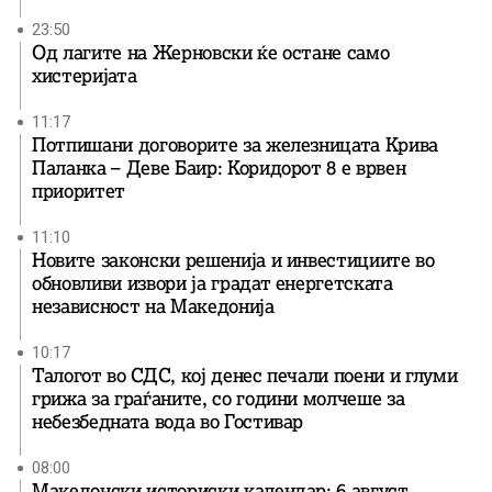
23:50
Од лагите на Жерновски ќе остане само
хистеријата
11:17
Потпишани договорите за железницата Крива
Паланка – Деве Баир: Коридорот 8 е врвен
приоритет
11:10
Новите законски решенија и инвестициите во
обновливи извори ја градат енергетската
независност на Македонија
10:17
Талогот во СДС, кој денес печали поени и глуми
грижа за граѓаните, со години молчеше за
небезбедната вода во Гостивар
08:00
Македонски историски календар: 6 август