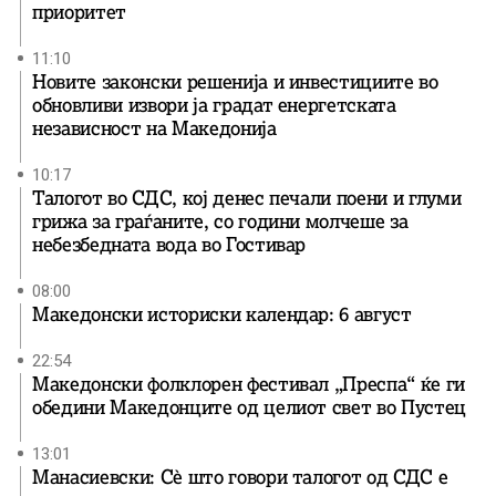
приоритет
11:10
Новите законски решенија и инвестициите во
обновливи извори ја градат енергетската
независност на Македонија
10:17
Талогот во СДС, кој денес печали поени и глуми
грижа за граѓаните, со години молчеше за
небезбедната вода во Гостивар
08:00
Македонски историски календар: 6 август
22:54
Македонски фолклорен фестивал „Преспа“ ќе ги
обедини Македонците од целиот свет во Пустец
13:01
Манасиевски: Сè што говори талогот од СДС е