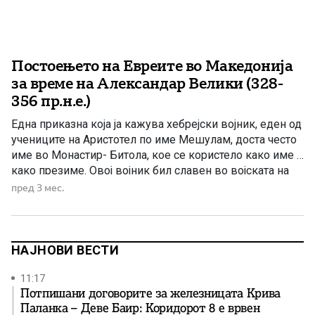
Постоењето на Евреите во Македонија
за време на Александар Велики (328-
356 пр.н.е.)
Една приказна која ја кажува хебрејски војник, еден од
учениците на Аристотел по име Мешулам, доста често
име во Монастир- Битола, кое се користело како име и
како презиме. Овој војник бил славен во војската на
Александар Македонски поради неговата вештина да
пред 3 мес.
ракува со лак и стрела. Кога свештениците на
неговиот вод застанале да го […]
НАЈНОВИ ВЕСТИ
11:17
Потпишани договорите за железницата Крива
Паланка – Деве Баир: Коридорот 8 е врвен