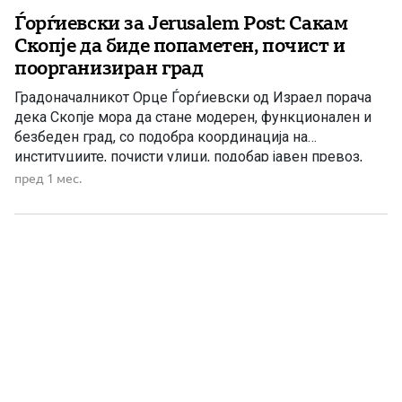
Ѓорѓиевски за Jerusalem Post: Сакам
Скопје да биде попаметен, почист и
поорганизиран град
Градоначалникот Орце Ѓорѓиевски од Израел порача
дека Скопје мора да стане модерен, функционален и
безбеден град, со подобра координација на
институциите, почисти улици, подобар јавен превоз,
повеќе зеленило и конкретни решенија што граѓаните
пред 1 мес.
ќе ги почувствуваат во секојдневниот живот.
Градоначалникот на Скопје, Орце Ѓорѓиевски, во
интервју за Jerusalem Post порача дека главниот град
на Македонија […]