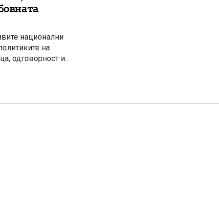
убовната
ливите национални
политиките на
ца, одговорност и