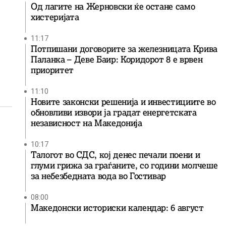
Од лагите на Жерновски ќе остане само
хистеријата
11:17
Потпишани договорите за железницата Крива
Паланка – Деве Баир: Коридорот 8 е врвен
приоритет
11:10
Новите законски решенија и инвестициите во
обновливи извори ја градат енергетската
независност на Македонија
10:17
Талогот во СДС, кој денес печали поени и
глуми грижа за граѓаните, со години молчеше
за небезбедната вода во Гостивар
08:00
Македонски историски календар: 6 август