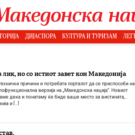
ТОРИЈА
ДИЈАСПОРА
КУЛТУРА И ТУРИЗАМ
ЛЕГ
 лик, но со истиот завет кон Македонија
ехнички причини и потребата порталот да се приспособи на
пофункционална верзија на „Македонска нација“. Новиот
ваме дека и понатаму ќе биде ваше место за вистината,
ја и […]
тав,