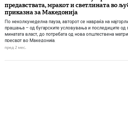
предавствата, мракот и светлината во љ
приказна за Македонија
По неколкунеделна пауза, авторот се навраќа на најгор
прашања – од бугарските условувања и последиците од 
минатата власт, до потребата од нова општествена матри
пресврт во Македонија.
пред 2 мес.