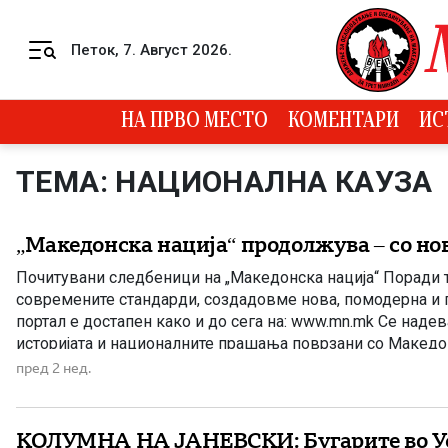
Skip to content
Петок, 7. Август 2026.
Menu
НА ПРВО МЕСТО
КОМЕНТАРИ
ИС
ТЕМА: НАЦИОНАЛНА КАУЗА
„Македонска нација“ продолжува – со нов
Почитувани следбеници на „Македонска нација“ Поради т
современите стандарди, создадовме нова, помодерна и 
портал е достапен како и до сега на: www.mn.mk Се наде
историјата и националните прашања поврзани со Македони
пред 2 нед.
КОЛУМНА НА ЈАНЕВСКИ: Бугарите во Ус