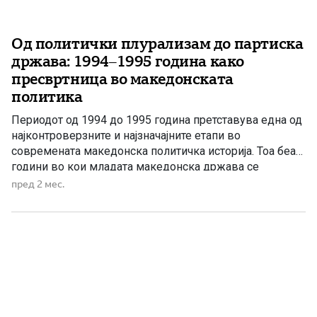
Од политички плурализам до партиска
држава: 1994–1995 година како
пресвртница во македонската
политика
Периодот од 1994 до 1995 година претставува една од
најконтроверзните и најзначајните етапи во
современата македонска политичка историја. Тоа беа
години во кои младата македонска држава се
соочуваше со сериозни внатрешни и надворешни
пред 2 мес.
предизвици, а одлуките донесени во тој период
оставија трајни последици врз политичкиот систем,
економскиот развој и националната политика. 1994
година – изборен […]