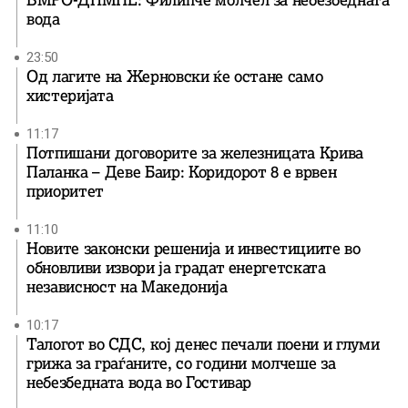
ВМРО-ДПМНЕ: Филипче молчел за небезбедната
вода
23:50
Од лагите на Жерновски ќе остане само
хистеријата
11:17
Потпишани договорите за железницата Крива
Паланка – Деве Баир: Коридорот 8 е врвен
приоритет
11:10
Новите законски решенија и инвестициите во
обновливи извори ја градат енергетската
независност на Македонија
10:17
Талогот во СДС, кој денес печали поени и глуми
грижа за граѓаните, со години молчеше за
небезбедната вода во Гостивар