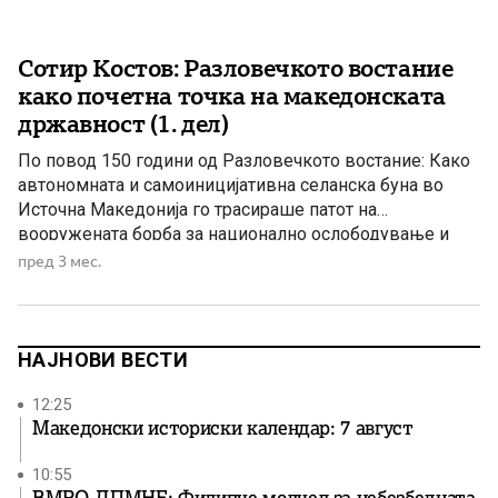
Сотир Костов: Разловечкото востание
како почетна точка на македонската
државност (1. дел)
По повод 150 години од Разловечкото востание: Како
автономната и самоиницијативна селанска буна во
Источна Македонија го трасираше патот на
вооружената борба за национално ослободување и
зацврстување на македонската посебност
пред 3 мес.
НАЈНОВИ ВЕСТИ
12:25
Македонски историски календар: 7 август
10:55