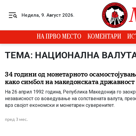
Skip to content
Недела, 9. Август 2026.
Menu
НА ПРВО МЕСТО
КОМЕНТАРИ
ИС
ТЕМА: НАЦИОНАЛНА ВАЛУТ
34 години од монетарното осамостојувањ
како симбол на македонската државност
На 26 април 1992 година, Република Македонија го заок
независност со воведување на сопствената валута, презе
врз својот економски и монетарен суверенитет.
пред 3 мес.