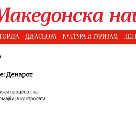
ТОРИЈА
ДИЈАСПОРА
КУЛТУРА И ТУРИЗАМ
ЛЕГ
А
е: Денарот
ружи процесот на
мајќи ја контролата