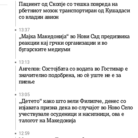
Пациент од Скопје со тешка повреда на
рбетниот мозок транспортиран од Кушадаси
со владин авион
13:37
„Мајка Македонија“ во Нови Сад предизвика
реакции кај грчки организации и во
бугарските медиуми
13:13
Ангелов: Состојбата со водата во Гостивар е
значително подобрена, но сè уште не е за
пиење
13:05
„Детето“ како што вели Филипче, денес со
изјавата призна дека во случајот во Ново Село
учествувале осуденици и насилници, ова е
талогот на Македонија
12:59