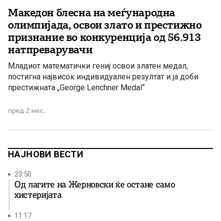
Македон блесна на меѓународна
олимпијада, освои злато и престижно
признание во конкуренција од 56.913
натпреварувачи
Младиот математички гениј освои златен медал,
постигна највисок индивидуален резултат и ја доби
престижната „George Lenchner Medal“
пред 2 мес.
НАЈНОВИ ВЕСТИ
23:50
Од лагите на Жерновски ќе остане само
хистеријата
11:17