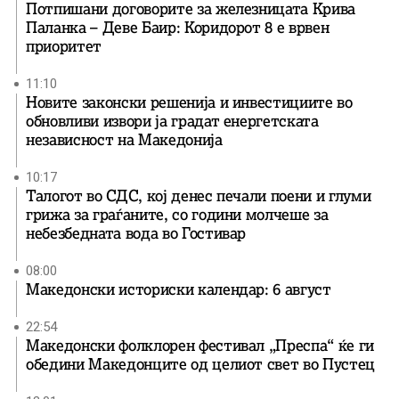
Потпишани договорите за железницата Крива
Паланка – Деве Баир: Коридорот 8 е врвен
приоритет
11:10
Новите законски решенија и инвестициите во
обновливи извори ја градат енергетската
независност на Македонија
10:17
Талогот во СДС, кој денес печали поени и глуми
грижа за граѓаните, со години молчеше за
небезбедната вода во Гостивар
08:00
Македонски историски календар: 6 август
22:54
Македонски фолклорен фестивал „Преспа“ ќе ги
обедини Македонците од целиот свет во Пустец