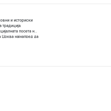
уховни и историски
 традиција.
цијалната посета на
а Црква најнапред да
ојде во Охрид — […]