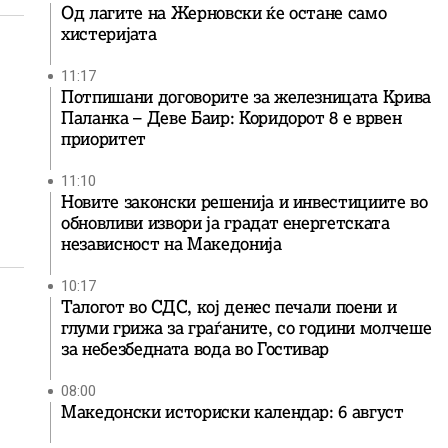
Од лагите на Жерновски ќе остане само
хистеријата
11:17
Потпишани договорите за железницата Крива
Паланка – Деве Баир: Коридорот 8 е врвен
приоритет
11:10
Новите законски решенија и инвестициите во
обновливи извори ја градат енергетската
независност на Македонија
10:17
Талогот во СДС, кој денес печали поени и
глуми грижа за граѓаните, со години молчеше
за небезбедната вода во Гостивар
08:00
Македонски историски календар: 6 август