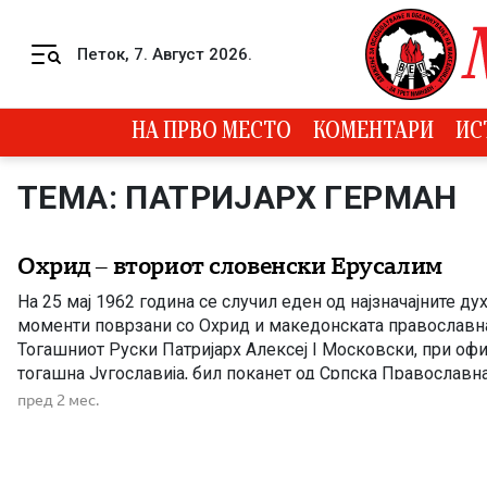
Skip to content
Петок, 7. Август 2026.
Menu
НА ПРВО МЕСТО
КОМЕНТАРИ
ИС
ТЕМА: ПАТРИЈАРХ ГЕРМАН
Охрид – вториот словенски Ерусалим
На 25 мај 1962 година се случил еден од најзначајните д
моменти поврзани со Охрид и македонската православна
Тогашниот Руски Патријарх Алексеј I Московски, при офи
тогашна Југославија, бил поканет од Српска Православн
го посети Белград. Но, наместо тоа, тој побарал прво да д
пред 2 мес.