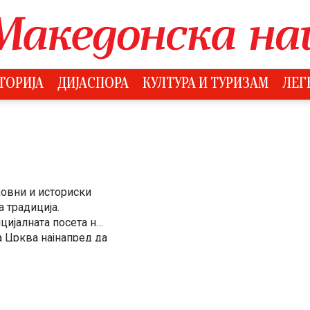
ТОРИЈА
ДИЈАСПОРА
КУЛТУРА И ТУРИЗАМ
ЛЕГ
уховни и историски
 традиција.
цијалната посета на
а Црква најнапред да
ојде во Охрид — […]