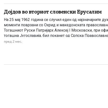
Дојдов во вториот словенски Ерусалим
На 25 мај 1962 година се случил еден од најзначајните д
моменти поврзани со Охрид и македонската православна
Тогашниот Руски Патријарх Алексеј I Московски, при офи
тогашна Југославија, бил поканет од Српска Православн
го посети Белград. Но, наместо тоа, тој побарал прво да д
пред 2 мес.