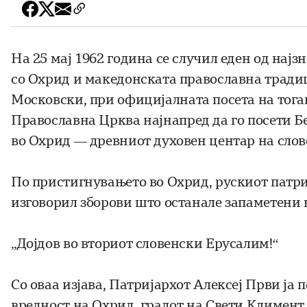
На 25 мај 1962 година се случил еден од нај
со Охрид и македонската православна тради
Московски
, при официјалната посета на тог
Православна Црква
најнапред да го посети Бе
во Охрид — древниот духовен центар на слов
По пристигнувањето во Охрид, рускиот патриј
изговорил зборови што останале запаметени в
„Дојдов во вториот словенски Ерусалим!“
Со оваа изјава, Патријархот Алексеј Први ја
вредност на Охрид, градот на Свети Климент 