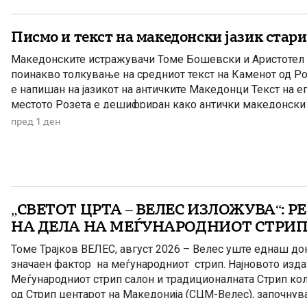
Писмо и текст на македонски јазик стари
Македонските истражувачи Томе Бошевски и Аристотел 
поинакво толкување на средниот текст на Каменот од Ро
е напишан на јазикот на античките Македонци Текст на е
местото Розета е дешифриран како антички македонски 
македонските научници академик Томе Бошевски и проф
пред 1 ден
од Електротехничкиот факултет, по неколкугодишни истр
„СВЕТОТ ЦРТА – ВЕЛЕС ИЗЛОЖУВА“: Р
НА ДЕЛА НА МЕЃУНАРОДНИОТ СТРИП
Томе Трајков ВЕЛЕС, август 2026 – Велес уште еднаш до
значаен фактор на меѓународниот стрип. Најновото изда
Меѓународниот стрип салон и традиционалната Стрип кол
од Стрип центарот на Македонија (СЦМ-Велес), започнува