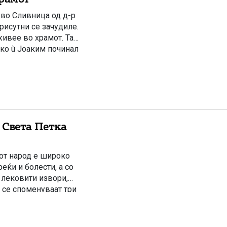
 во Сливница од д-р
рисутни се зачудиле.
живее во храмот. Таа
тко ù Јоаким починал
 Света Петка
иот народ е широко
еќи и болести, а со
 лековити извори,
 се споменуваат три