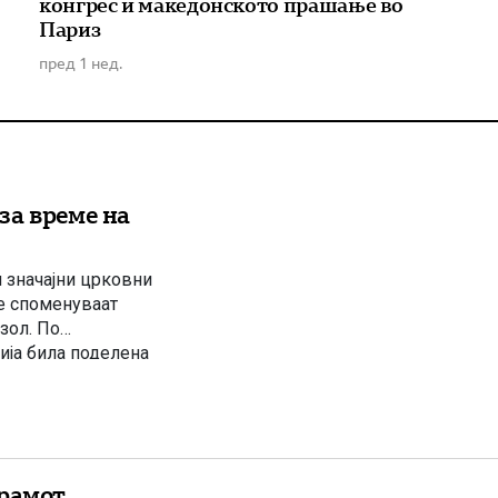
конгрес и македонското прашање во
Париз
пред 1 нед.
за време на
и значајни црковни
се споменуваат
зол. По
ија била поделена
д власта на
храмот