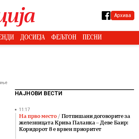
Архива
ЕНДИ
ДОСИЕЈА
ФЕЉТОН
ПЕСНИ
тање
НАЈНОВИ ВЕСТИ
11:17
На прво место
Потпишани договорите за
железницата Крива Паланка – Деве Баир:
Коридорот 8 е врвен приоритет