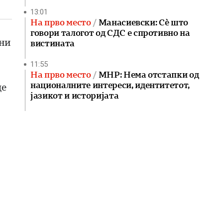
13:01
На прво место
Манасиевски: Сè што
говори талогот од СДС е спротивно на
ани
вистината
11:55
На прво место
МНР: Нема отстапки од
националните интереси, идентитетот,
де
јазикот и историјата