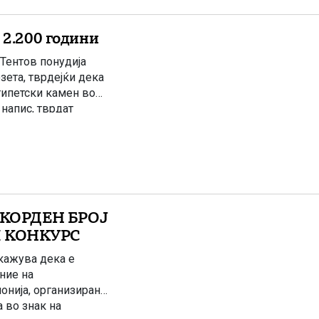
 2.200 години
Тентов понудија
зета, тврдејќи дека
гипетски камен во
напис, тврдат
. Аристотел Тентов
ажувања. […]
ЕКОРДЕН БРОЈ
 КОНКУРС
кажува дека е
ние на
онија, организирани
 во знак на