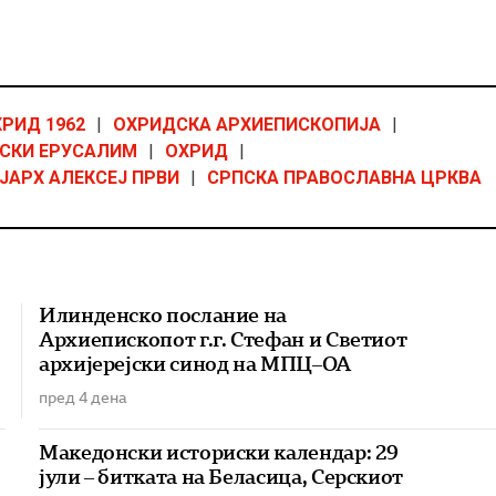
РИД 1962
|
ОХРИДСКА АРХИЕПИСКОПИЈА
|
СКИ ЕРУСАЛИМ
|
ОХРИД
|
ЈАРХ АЛЕКСЕЈ ПРВИ
|
СРПСКА ПРАВОСЛАВНА ЦРКВА
Илинденско послание на
Архиепископот г.г. Стефан и Светиот
архијерејски синод на МПЦ–ОА
пред 4 дена
Македонски историски календар: 29
јули – битката на Беласица, Серскиот