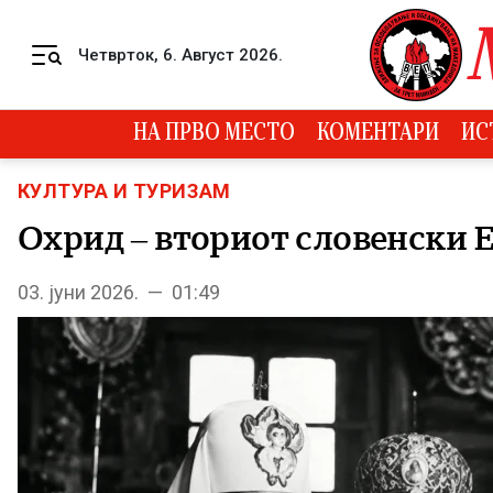
Skip to content
Четврток, 6. Август 2026.
Menu
НА ПРВО МЕСТО
КОМЕНТАРИ
ИС
КУЛТУРА И ТУРИЗАМ
Охрид – вториот словенски 
03. јуни 2026. — 01:49