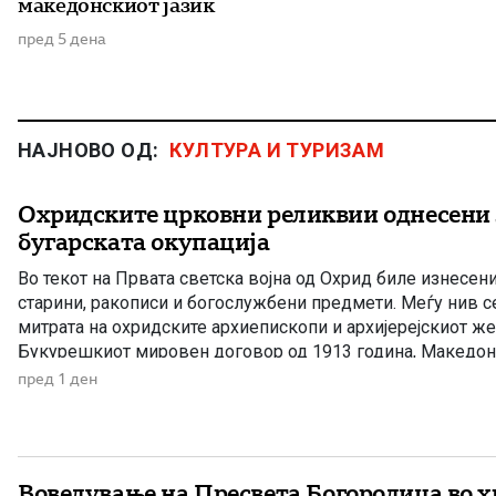
македонскиот јазик
пред 5 дена
НАЈНОВО ОД:
КУЛТУРА И ТУРИЗАМ
Охридските црковни реликвии однесени 
бугарската окупација
Во текот на Првата светска војна од Охрид биле изнесен
старини, ракописи и богослужбени предмети. Меѓу нив 
митрата на охридските архиепископи и архијерејскиот же
Букурешкиот мировен договор од 1913 година, Македон
меѓу соседните држави, а Вардарскиот дел потпаднал по
пред 1 ден
Кралството Србија. Само две години подоцна, во […]
Воведување на Пресвета Богородица во 