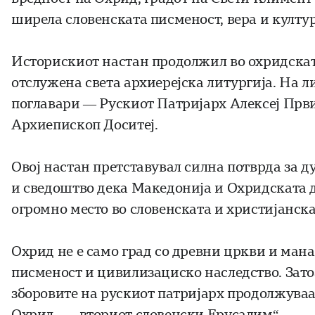
ширела словенската писменост, вера и култур
Историскиот настан продолжил во охридска
отслужена света архиерејска литургија. На л
поглавари — Рускиот Патријарх Алексеј Прв
Архиепископ
Доситеј
.
Овој настан претставувал силна потврда за д
и сведоштво дека Македонија и Охридската 
огромно место во словенската и христијанска
Охрид не е само град со древни цркви и мана
писменост и цивилизациско наследство. Затоа
зборовите на рускиот патријарх продолжуваа
Охрид — „вториот словенски Ерусалим“.