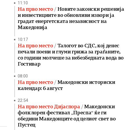
11:10
На прво место
Новите законски решенија
и инвестициите во обновливи извори ја
градат енергетската независност на
Македонија
10:17
На прво место
Талогот во СДС, кој денес
печали поени и глуми грижа за граѓаните,
со години молчеше за небезбедната вода во
Гостивар
08:00
На прво место
Македонски историски
календар: 6 август
22:54
На прво место Дијаспора
Македонски
фолклорен фестивал „Преспа“ ќе ги
обедини Македонците од целиот свет во
Пустец