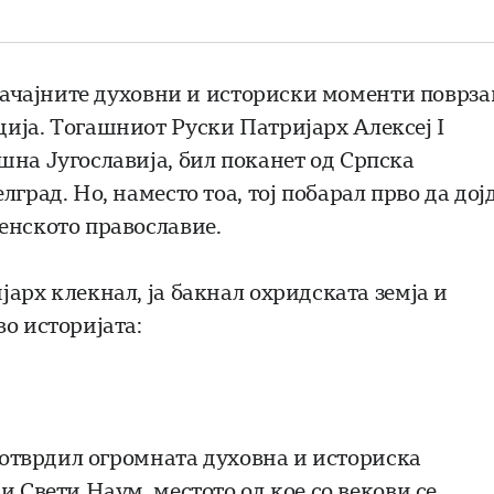
значајните духовни и историски моменти поврз
ција. Тогашниот Руски Патријарх
Алексеј I
ашна Југославија, бил поканет од
Српска
лград. Но, наместо тоа, тој побарал прво да дој
енското православие.
арх клекнал, ја бакнал охридската земја и
о историјата:
 потврдил огромната духовна и историска
и Свети Наум, местото од кое со векови се