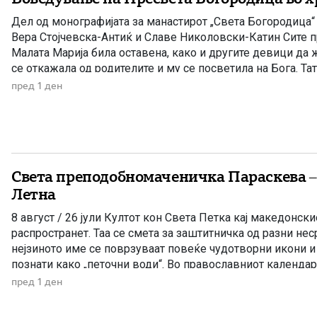
Дел од монографијата за манастирот „Света Богородица“
Вера Стојчевска-Антиќ и Славе Николовски-Катин Сите п
Малата Марија била оставена, како и другите девици да 
се откажала од родителите и му се посветила на Бога. Та
на 80 години. Ана останала сама и се […]
пред 1 ден
Света преподобномаченичка Параскева –
Летна
8 август / 26 јули Култот кон Света Петка кај македонск
распространет. Таа се смета за заштитничка од разни неср
нејзиното име се поврзуваат повеќе чудотворни икони и
познати како „петочни води“. Во православниот календар
светителки со името Параскева – Петка, поради што […]
пред 1 ден