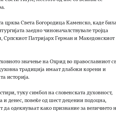
а.
та црква
Света Богородица Каменско
, каде бил
итургијата заедно чиноначалствувале тројца
и, Српскиот Патријарх
Герман
и Македонскиот
уховното значење на Охрид во православниот с
духовна традиција имаат длабоки корени и
та историја.
стири, туку симбол на словенската духовност,
 и денес, повеќе од шест децении подоцна,
т да одекнуваат како признание за величието 