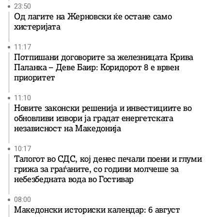
23:50
Од лагите на Жерновски ќе остане само
хистеријата
11:17
Потпишани договорите за железницата Крива
Паланка – Деве Баир: Коридорот 8 е врвен
приоритет
11:10
Новите законски решенија и инвестициите во
обновливи извори ја градат енергетската
независност на Македонија
10:17
Талогот во СДС, кој денес печали поени и глуми
грижа за граѓаните, со години молчеше за
небезбедната вода во Гостивар
08:00
Македонски историски календар: 6 август