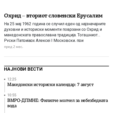
Охрид – вториот словенски Ерусалим
На 25 мај 1962 година се случил еден од најзначајните
духовни и историски моменти поврзани со Охрид и
македонската православна традиција. Тогашниот
Руски Патријарх Алексеј I Московски, при
официјалната посета на тогашна Југославија, бил
пред 2 мес.
поканет од Српска Православна Црква најнапред да го
посети Белград. Но, наместо тоа, тој побарал прво да
дојде во Охрид — […]
НАЈНОВИ ВЕСТИ
12:25
Македонски историски календар: 7 август
10:55
ВМРО-ДПМНЕ: Филипче молчел за небезбедната
вода