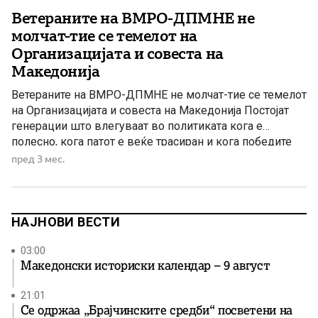
Ветераните на ВМРО-ДПМНЕ не
молчат-тие се темелот на
Организацијата и совеста на
Македонија
Ветераните на ВМРО-ДПМНЕ не молчат-тие се темелот
на Организацијата и совеста на Македонија Постојат
генерации што влегуваат во политиката кога е
полесно, кога патот е веќе трасиран и кога победите
изгледаат достижни. Но постои и една друга
пред 3 мес.
генерација, генерација што влезе во битката во
деведесеттите години, кога Македонија се раѓаше
како самостојна држава, кога немаше […]
НАЈНОВИ ВЕСТИ
03:00
Македонски историски календар – 9 август
21:01
Се одржаа „Брајчинските средби“ посветени на