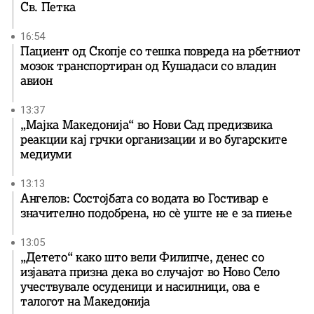
Св. Петка
16:54
Пациент од Скопје со тешка повреда на рбетниот
мозок транспортиран од Кушадаси со владин
авион
13:37
„Мајка Македонија“ во Нови Сад предизвика
реакции кај грчки организации и во бугарските
медиуми
13:13
Ангелов: Состојбата со водата во Гостивар е
значително подобрена, но сè уште не е за пиење
13:05
„Детето“ како што вели Филипче, денес со
изјавата призна дека во случајот во Ново Село
учествувале осуденици и насилници, ова е
талогот на Македонија