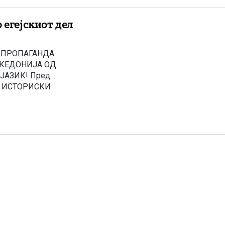
 егејскиот дел
 ПРОПАГАНДА
АКЕДОНИЈА ОД
ЈАЗИК! Пред
на ИСТОРИСКИ
АМЕНЕТ ЗА
 авторот
 објавена […]