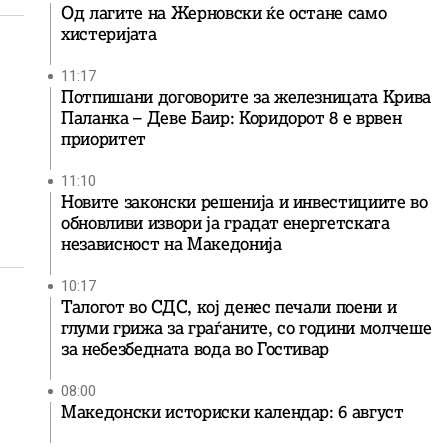
Од лагите на Жерновски ќе остане само
хистеријата
11:17
Потпишани договорите за железницата Крива
Паланка – Деве Баир: Коридорот 8 е врвен
приоритет
11:10
Новите законски решенија и инвестициите во
обновливи извори ја градат енергетската
независност на Македонија
10:17
Талогот во СДС, кој денес печали поени и
глуми грижа за граѓаните, со години молчеше
за небезбедната вода во Гостивар
08:00
Македонски историски календар: 6 август