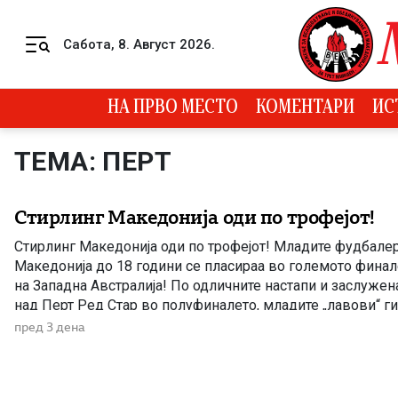
Skip to content
Сабота, 8. Август 2026.
Menu
НА ПРВО МЕСТО
КОМЕНТАРИ
ИС
ТЕМА: ПЕРТ
Стирлинг Македонија оди по трофејот!
Стирлинг Македонија оди по трофејот! Младите фудбале
Македонија до 18 години се пласираа во големото фина
на Западна Австралија! По одличните настапи и заслужена
над Перт Ред Стар во полуфиналето, младите „лавови“ г
пресметка – борбата за шампионскиот пехар против Перт
пред 3 дена
[…]