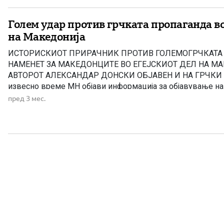
Голем удар против грчката пропаганда во
на Македонија
ИСТОРИСКИOT ПРИРАЧНИК ПРОТИВ ГОЛЕМОГРЧКАТА
НАМЕНЕТ ЗА МАКЕДОНЦИТЕ ВО ЕГEЈСКИОТ ДЕЛ НА М
АВТОРОТ АЛЕКСАНДАР ДОНСКИ ОБЈАВЕН И НА ГРЧКИ 
извесно време МН објави информација за објавување 
ПРИРАЧНИК ПРОТИВ ГОЛЕМОГРЧКАТА ПРОПАГАНДА Н
пред 3 мес.
МАКЕДОНЦИТЕ ВО ЕГEЈСКИОТ ДЕЛ НА МАКЕДОНИЈА од
Александар Донски. Книгата во електронски pdf формат е