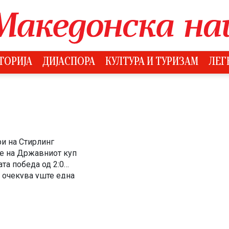
ТОРИЈА
ДИЈАСПОРА
КУЛТУРА И ТУРИЗАМ
ЛЕГ
ри на Стирлинг
ле на Државниот куп
та победа од 2:0
и очекува уште една
 Глори. Финалето ќе