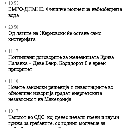
10:55
ВМРО-ДПМНЕ: Филипче молчел за небезбедната
вода
23:50
Од лагите на Жерновски ќе остане само
хистеријата
11:17
Потпишани договорите за железницата Крива
Паланка – Деве Баир: Коридорот 8 е врвен
приоритет
11:10
Новите законски решенија и инвестициите во
обновливи извори ја градат енергетската
независност на Македонија
10:17
Талогот во СДС, кој денес печали поени и глуми
грижа за граѓаните, со години молчеше за