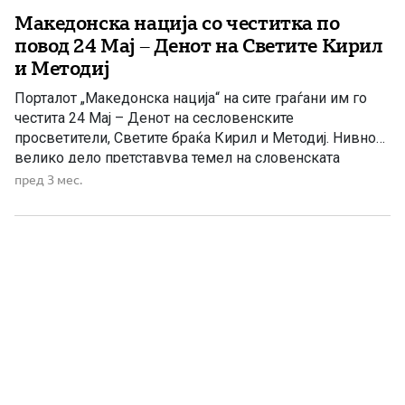
Македонска нација со честитка по
повод 24 Мај – Денот на Светите Кирил
и Методиј
Порталот „Македонска нација“ на сите граѓани им го
честита 24 Мај – Денот на сесловенските
просветители, Светите браќа Кирил и Методиј. Нивното
велико дело претставува темел на словенската
писменост, духовност и култура. Со создавањето на
пред 3 мес.
глаголицата тие го отворија патот кон образованието,
писменоста и зачувувањето на јазикот и идентитетот
на словенските народи. Светите Кирил и […]