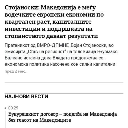
Стојаноски: Македонија е меѓу
водечките европски економии по
квартален раст, капиталните
инвестиции и поддршката на
стопанството даваат резултати
Пратеникот од ВМРО-ДПМНЕ, Бојан Стојаноски, во
емисијата „Став на регионот“ на телевизија Њузмакс
Балканс истакна дека Владата продолжува со
економска политика насочена кон силни капитални
инвестиции, поддршка на стопанството и развој на
пред 2 мес.
инфраструктурата, со цел зголемување на бруто-
домашниот производ и економски раст. Стојаноски
посочи дека 260 милиони евра кои Република
Македонија ќе ги повлече ќе […]
НАЈНОВИ ВЕСТИ
00:29
Букурешкиот договор – поделба на Македонија
без гласот на Македонците