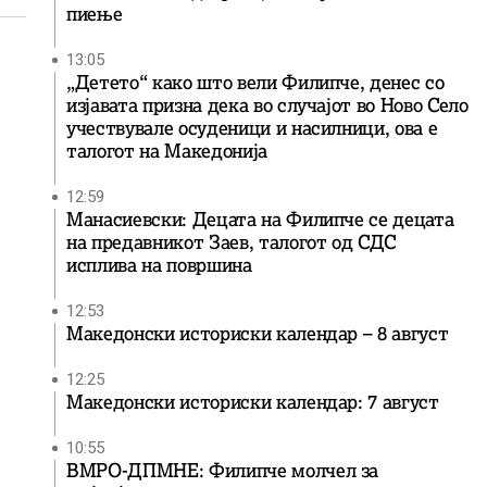
пиење
13:05
„Детето“ како што вели Филипче, денес со
изјавата призна дека во случајот во Ново Село
учествувале осуденици и насилници, ова е
талогот на Македонија
12:59
Манасиевски: Децата на Филипче се децата
на предавникот Заев, талогот од СДС
исплива на површина
12:53
Македонски историски календар – 8 август
12:25
Македонски историски календар: 7 август
10:55
ВМРО-ДПМНЕ: Филипче молчел за