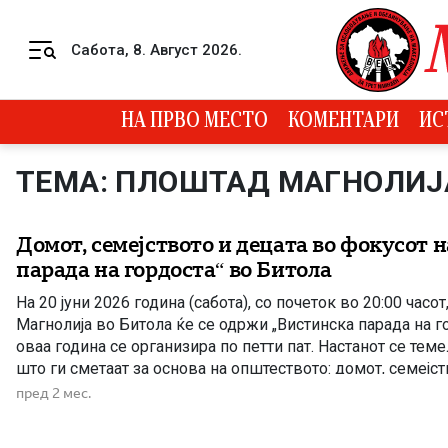
Skip to content
Сабота, 8. Август 2026.
Menu
НА ПРВО МЕСТО
КОМЕНТАРИ
ИС
ТЕМА: ПЛОШТАД МАГНОЛИЈ
Домот, семејството и децата во фокусот 
парада на гордоста“ во Битола
На 20 јуни 2026 година (сабота), со почеток во 20:00 часо
Магнолија во Битола ќе се одржи „Вистинска парада на го
оваа година се организира по петти пат. Настанот се тем
што ги сметаат за основа на општеството: домот, семејст
мајка и татко, како и децата. Овие […]
пред 2 мес.