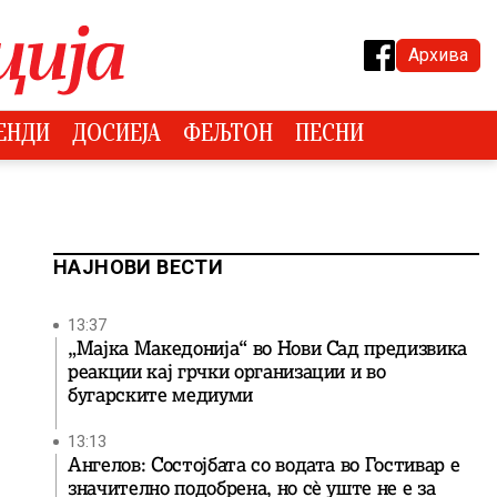
Архива
ЕНДИ
ДОСИЕЈА
ФЕЉТОН
ПЕСНИ
НАЈНОВИ ВЕСТИ
13:37
„Мајка Македонија“ во Нови Сад предизвика
реакции кај грчки организации и во
бугарските медиуми
13:13
Ангелов: Состојбата со водата во Гостивар е
значително подобрена, но сè уште не е за