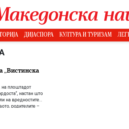
ТОРИЈА
ДИЈАСПОРА
КУЛТУРА И ТУРИЗАМ
ЛЕГ
А
на „Вистинска
т, на плоштадот
рдоста“, настан што
ели на вредностите
вото, родителите –