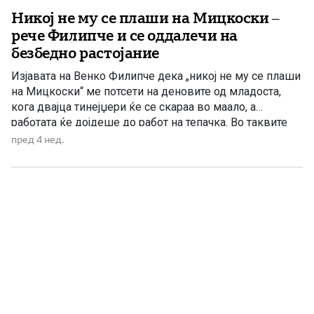
Никој не му се плаши на Мицкоски –
рече Филипче и се оддалечи на
безбедно растојание
Изјавата на Венко Филипче дека „никој не му се плаши
на Мицкоски“ ме потсети на деновите од младоста,
кога двајца тинејџери ќе се скараа во маало, а
работата ќе дојдеше до работ на тепачка. Во таквите
ситуации, послабиот обично најгласно се обидуваше да
пред 4 нед.
покаже дека е силен. Ќе ги подвиткаше ракавите, ќе
го кренеше гласот […]