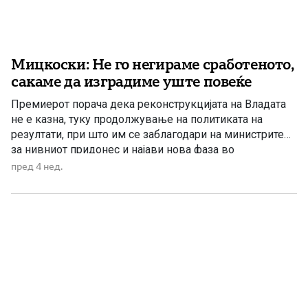
Мицкоски: Не го негираме сработеното,
сакаме да изградиме уште повеќе
Премиерот порача дека реконструкцијата на Владата
не е казна, туку продолжување на политиката на
резултати, при што им се заблагодари на министрите
за нивниот придонес и најави нова фаза во
реализацијата на владината програма. Премиерот
пред 4 нед.
Христијан Мицкоски, обраќајќи се на 112. седница на
Собранието посветена на реконструкцијата на Владата,
истакна дека функцијата никогаш не смее […]