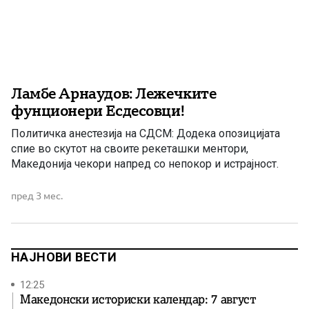
Ламбе Арнаудов: Лежечките
фунционери Есдесовци!
Политичка анестезија на СДСМ: Додека опозицијата
спие во скутот на своите рекеташки ментори,
Македонија чекори напред со непокор и истрајност.
пред 3 мес.
НАЈНОВИ ВЕСТИ
12:25
Македонски историски календар: 7 август