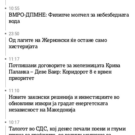
10:55
ВМРО-ДПМНЕ: Филипче молчел за небезбедната
вода
23:50
Од лагите на Жерновски ќе остане само
хистеријата
11:17
Потпишани договорите за железницата Крива
Паланка – Деве Баир: Коридорот 8 е врвен
приоритет
11:10
Новите законски решенија и инвестициите во
обновливи извори ја градат енергетската
независност на Македонија
10:17
Талогот во СДС, кој денес печали поени и глуми
грижа за граѓаните, со години молчеше за