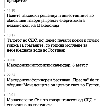
приоритет
11:10
Новите законски решенија и инвестициите во
обновливи извори ја градат енергетската
независност на Македонија
10:17
Талогот во СДС, кој денес печали поени и глуми
грижа за граѓаните, со години молчеше за
небезбедната вода во Гостивар
08:00
Македонски историски календар: 6 август
22:54
Македонски фолклорен фестивал „Преспа“ ќе ги
обедини Македонците од целиот свет во Пустец
13:01
Манасиевски: Сè што говори талогот од СДС е
спротивно на вистината