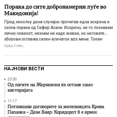
Порака до сите добронамерни луѓе во
Македонија!
Пред неколку дена случајно прочитав една искрена и
силна порака од Сефер Асани. Искрено, не го познавам
лично човекот, незнам ни каде живее, но неговите
зборови оставија силен впечаток врз мене. Токму
затоа чувствувам потреба да ја споделам оваа негова
пред 2 мес.
порака со сите добронамерни луѓе во Македонија, без
разлика на нивната вера, националност или политичка
[…]
НАЈНОВИ ВЕСТИ
23:50
Од лагите на Жерновски ќе остане само
хистеријата
11:17
Потпишани договорите за железницата Крива
Паланка – Деве Баир: Коридорот 8 е врвен