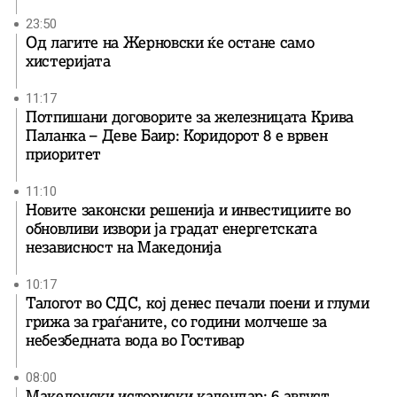
23:50
Од лагите на Жерновски ќе остане само
хистеријата
11:17
Потпишани договорите за железницата Крива
Паланка – Деве Баир: Коридорот 8 е врвен
приоритет
11:10
Новите законски решенија и инвестициите во
обновливи извори ја градат енергетската
независност на Македонија
10:17
Талогот во СДС, кој денес печали поени и глуми
грижа за граѓаните, со години молчеше за
небезбедната вода во Гостивар
08:00
Македонски историски календар: 6 август