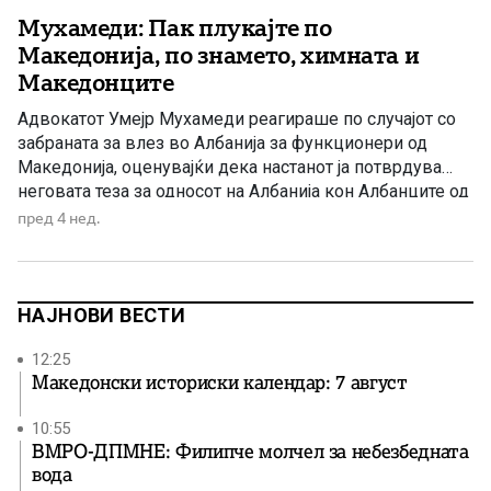
Мухамеди: Пак плукајте по
Македонија, по знамето, химната и
Македонците
Адвокатот Умејр Мухамеди реагираше по случајот со
забраната за влез во Албанија за функционери од
Македонија, оценувајќи дека настанот ја потврдува
неговата теза за односот на Албанија кон Албанците од
Македонија. Адвокатот Умејр Мухамеди реагираше по
пред 4 нед.
информациите дека на двајца пратеници од
Македонија од албанска етничка припадност, како и на
владин функционер, им бил забранет […]
НАЈНОВИ ВЕСТИ
12:25
Македонски историски календар: 7 август
10:55
ВМРО-ДПМНЕ: Филипче молчел за небезбедната
вода